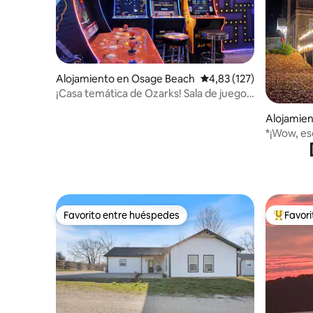
Alojamiento en Osage Beach
Calificación promedio: 
4,83 (127)
¡Casa temática de Ozarks! Sala de juegos,
juegos y vistas
Alojamien
*¡Wow, es
5 dormitor
Favorito entre huéspedes
Favor
Favorito entre huéspedes
Favorito