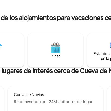
completo, sofá cama tamaño q
s mientras se encuentra en una
porche frente al lago. Puedes d
¡Al lado de Michael's
de un fin de semana o de una e
let y del bar de vinos Wein
 de los alojamientos para vacaciones c
más larga en esta cabaña única
construida a mano.
Estacion
Pileta
en la
 lugares de interés cerca de Cueva de 
Cueva de Novias
Recomendado por 248 habitantes del lugar