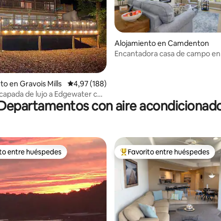
Alojamiento en Camdenton
Encantadora casa de campo en l
4,83 de 5. 127 evaluaciones
tee #1
to en Gravois Mills
Calificación promedio: 4,97 de 5. 188 evaluac
4,97 (188)
capada de lujo a Edgewater con
Departamentos con aire acondicionad
ios, 4 baños y jacuzzi!
ito entre huéspedes
Favorito entre huéspedes
 entre los huéspedes más destacados
Favorito entre los huéspedes 