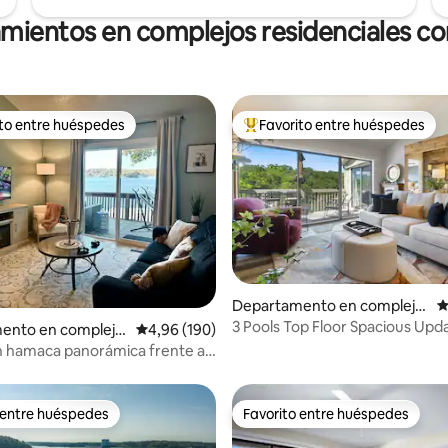
amientos en complejos residenciales con
ito entre huéspedes
Favorito entre huéspedes
 entre los huéspedes más destacados
Favorito entre los huéspedes 
Departamento en complejo
C
residencial en Osage Beach
3 Pools Top Floor Spacious Upd
4,97 de 5. 107 evaluaciones
ento en complejo
Calificación promedio: 4,96 de 5. 190 evaluac
4,96 (190)
Lakefront Condo
al en Lake Ozark
n hamaca panorámica frente al
cina de agua salada
 entre huéspedes
Favorito entre huéspedes
 entre huéspedes
Favorito entre huéspedes