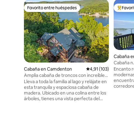
Favorito entre huéspedes
Favor
Favorito entre huéspedes
Favorito
Cabaña e
Cabaña n.º
¡con vistas
Cabaña en Camdenton
Calificación promedio: 
4,91 (103)
Encanto r
modernas. Nuestra cabaña de 19
Amplia cabaña de troncos con increíbles
encuentra
vistas al lago
Lleva a toda la familia al lago y relájate en
corredore
esta tranquila y espaciosa cabaña de
lago. A más de 100 pies sobre el agua,
madera. Ubicado en una colina entre los
ofrece vis
árboles, tienes una vista perfecta del
preciosas puest
hermoso brazo Niangua del lago de los
naturaleza
Ozarks. Las ventanas del suelo al techo
noches re
tienen vistas al agua, terraza LL de ancho
una sala 
completo de la casa. Terraza DR con
Situada e
parrilla de gas y balcón privado junto a
para facil
MBR. ¡A solo 7 minutos del anfiteatro de