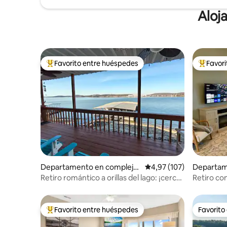
Aloj
Favorito entre huéspedes
Favor
Favorito entre los huéspedes más destacados
Favorito
Departamento en complejo
Calificación promedio: 
4,97 (107)
Departam
residencial en Lake Ozark
residenci
Retiro romántico a orillas del lago: ¡cerca
Retiro co
del lago!
lago + pis
Favorito entre huéspedes
Favorito
Favorito entre los huéspedes más destacados
Favorito