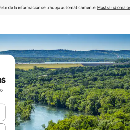
arte de la información se tradujo automáticamente. 
Mostrar idioma or
as
ho
on las teclas de flecha hacia arriba y hacia abajo o explorá deslizando