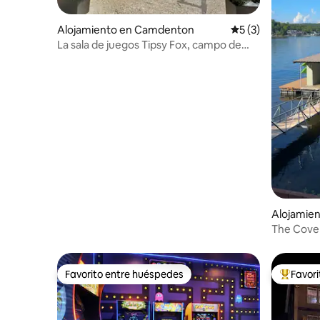
Alojamiento en Camdenton
Calificación prome
5 (3)
La sala de juegos Tipsy Fox, campo de
golf y fogata
Alojamie
The Cove
Favorito entre huéspedes
Favor
Favorito entre huéspedes
Favorito