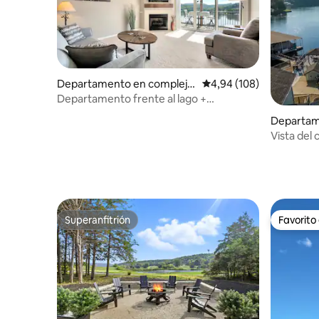
Departamento en complejo
Calificación promedio: 
4,94 (108)
residencial en Camdenton
Departamento frente al lago +
estacionamiento gratuito | Acceso al
Departam
ascensor
residencia
Vista del 
Seasons
grande
Superanfitrión
Favorito
Superanfitrión
Favorito