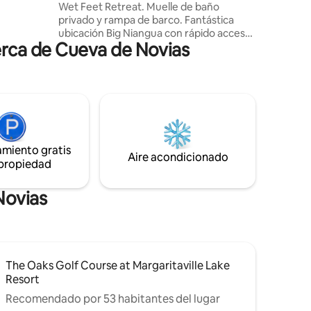
Wet Feet Retreat. Muelle de baño
ueen y
privado y rampa de barco. Fantástica
isfrutar
ubicación Big Niangua con rápido acceso
stancia
erca de Cueva de Novias
rápido a todo. Nada en el lago
directamente desde la orilla o desde el
muelle. Grandes ventanas para ver el
lago y muchos asientos en la mesa y en
una gran isla. Disfruta de incendios
nocturnos alrededor de la chimenea. Un
montón de muebles de exterior para
relajarse. Caminos pavimentados hasta la
amiento gratis
puerta de entrada. Parque estatal Ha-
Aire acondicionado
 propiedad
Ha-Tonka, cueva nupcial y parque de la
ciudad a un paso de piedras.
Novias
The Oaks Golf Course at Margaritaville Lake
Resort
Recomendado por 53 habitantes del lugar