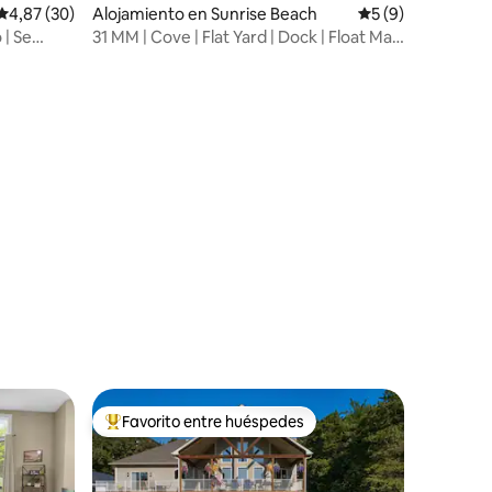
Calificación promedio: 4,87 de 5. 30 evaluaciones
4,87 (30)
Alojamiento en Sunrise Beach
Calificación prom
5 (9)
 | Se
31 MM | Cove | Flat Yard | Dock | Float Mat
| SUP
iones
Favorito entre huéspedes
Favorito entre los huéspedes más destacados