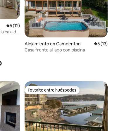
Calificación promedio: 5 de 5. 12 evaluaciones
5 (12)
a caja de
Alojamiento en Camdenton
Calificación prome
5 (13)
iones
Casa frente al lago con piscina
o
Favorito entre huéspedes
más destacados
Favorito entre huéspedes