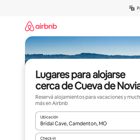
Ir
P
al
contenido
Lugares para alojarse
cerca de Cueva de Novi
Reservá alojamientos para vacaciones y muc
más en Airbnb
Ubicación
Cuando los resultados estén disponibles, navegá c
Check-in