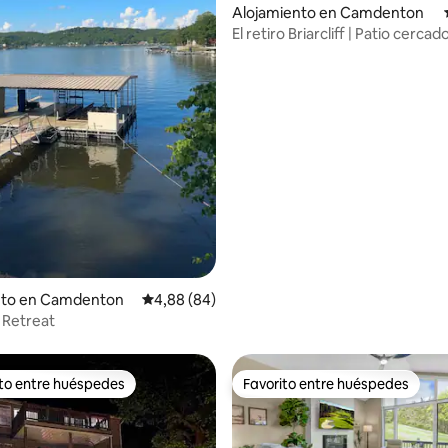
Alojamiento en Camdenton
El retiro Briarcliff | Patio cercado
dio: 5 de 5. 3 evaluaciones
admiten mascotas
nto en Camdenton
Calificación promedio: 4,88 de 5. 84 evaluac
4,88 (84)
 Retreat
ito entre huéspedes
Favorito entre huéspedes
 entre los huéspedes más destacados
Favorito entre huéspedes