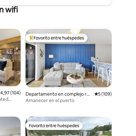
 wifi
Favorito entre huéspedes
más destacados
Favorito entre los huéspedes más destacados
alificación promedio: 4,97 de 5. 104 evaluaciones
4,97 (104)
Departamento en complejo res
Calificación promedi
5 (109)
ated
idencial en Osage Beach
iones
Amanecer en el puerto
Favorito entre huéspedes
Favorito entre huéspedes