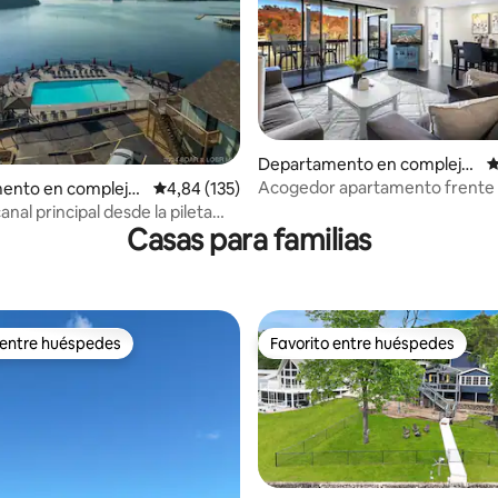
4,94 de 5. 108 evaluaciones
Departamento en complejo
C
residencial en Osage Beach
Acogedor apartamento frente a
ento en complejo
Calificación promedio: 4,84 de 5. 135 evaluac
4,84 (135)
increíble vista al lago, 2 dormito
l en Village of Four
canal principal desde la pileta
baños
Casas para familias
 entre huéspedes
Favorito entre huéspedes
 entre huéspedes
Favorito entre huéspedes