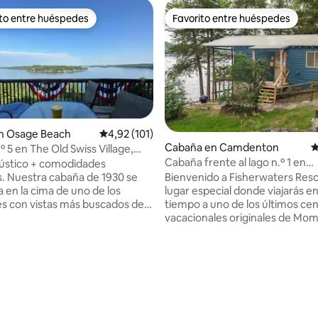
ito entre huéspedes
Favorito entre huéspedes
 entre los huéspedes más destacados
Favorito entre huéspedes
n Osage Beach
Calificación promedio: 4,92 de 5. 101 evaluac
4,92 (101)
Cabaña en Camdenton
C
 5 en The Old Swiss Village,
Cabaña frente al lago n.º 1 en
 al lago!
4,91 de 5. 103 evaluaciones
ústico + comodidades
Fisherwaters Resort
Bienvenido a Fisherwaters Reso
30 se
lugar especial donde viajarás en
 en la cima de uno de los
tiempo a uno de los últimos ce
s con vistas más buscados del
vacacionales originales de Mo
el lago de los Ozarks. Ubicado 
tas al lago durante millas y
del brazo de Niangua, disfrutar
as de sol. Ubicada en la
y tranquilidad en terrenos bos
, disfruta de días tranquilos y
increíbles vistas al lago. La caba
lajantes con una gran terraza y
estudio grande con capacidad 
de estar de concepto abierto.
personas MÁX. El espacio inclu
n el corazón de Osage Beach
camas tamaño queen, cocina, 
itar el acceso a todos los lugares