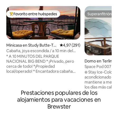
Favorito entre huéspedes
Superanfitrión
Favorito entre los huéspedes más destacados
Superanfitrión
Minicasa en Study Butte-Ter
Calificación promedio: 4,97 de 5
4,97 (291)
lingua
Cabaña, joya escondida / a 10 min del
BBNP / privada + vistas espectaculares
* A 10 MINUTOS DEL PARQUE
Domo en Terlingu
NACIONAL BIG BEND * ¡Privado, pero
cerca de todo! *¡Propiedad
Space Pod 007 en 
local/operado! * Encantadora cabaña
minutos de Big Be
❄️ Stay Ice-Cold: 
ecológica de 324 pies cuadrados para 2
acondicionado mini
adultos (sin niños) *AIRE
mantiene a menos 
ACONDICIONADO FRÍO, calefacción *
los días más calurosos Viaje 👽 ga
Duchas interiores y exteriores.
Prestaciones populares de los
contempla las estre
*Chimenea de leña de gas *Cama
ventana panorámic
alojamientos para vacaciones en
tamaño queen súper cómoda *Cocina
cama tamaño queen
Brewster
pequeña. * Baño completo y baño de
que las luces, los 
compost limpio *Impresionantes vistas
alienígenas oculto
del parque nacional Big Bend
sensación de eleva