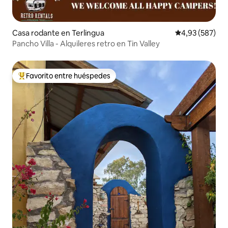
Casa rodante en Terlingua
Calificación pr
4,93 (587)
Pancho Villa - Alquileres retro en Tin Valley
Favorito entre huéspedes
Favorito entre los huéspedes más destacados