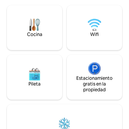
*Sostenible, con ENERGÍA SOLAR * Vistas
galaxia 🛸 🏜️ Impresionante vista: en lo
a la montaña al amanecer desde tu
alto de una pintore
almohada *¡Increíble observación de
nuestro Space Pod
estrellas! *¡Ven a disfrutar de esta joya
fascinante a solo 
única del desierto, crea recuerdos para
entrada de Big Be
toda la vida!
Town y sus vibrantes
Cocina
Wifi
@spacesecowboy
Estacionamiento
Pileta
gratis en la
propiedad