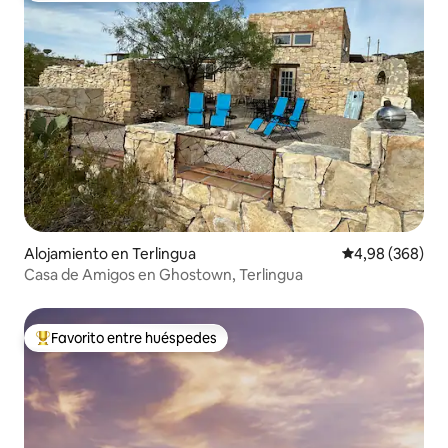
Alojamiento en Terlingua
Calificación pr
4,98 (368)
Casa de Amigos en Ghostown, Terlingua
Favorito entre huéspedes
Favorito entre los huéspedes más destacados