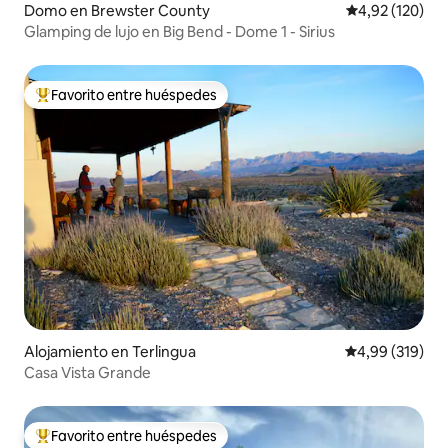
Domo en Brewster County
Calificación p
4,92 (120)
Glamping de lujo en Big Bend - Dome 1 - Sirius
Favorito entre huéspedes
Favorito entre los huéspedes más destacados
Alojamiento en Terlingua
Calificación pr
4,99 (319)
Casa Vista Grande
Favorito entre huéspedes
Favorito entre los huéspedes más destacados