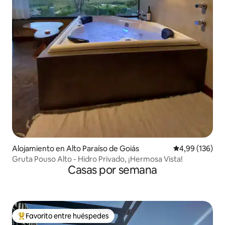
Alojamiento en Alto Paraíso de Goiás
Calificación pr
4,99 (136)
Gruta Pouso Alto - Hidro Privado, ¡Hermosa Vista!
Casas por semana
Favorito entre huéspedes
Favorito entre los huéspedes más destacados