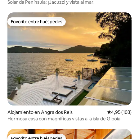
Solar da Península: ¡Jacuzzi y vista al mar!
Favorito entre huéspedes
Favorito entre huéspedes
Alojamiento en Angra dos Reis
Calificación p
4,95 (103)
Hermosa casa con magníficas vistas a la isla de Gipoía
Favorito entre huéspedes