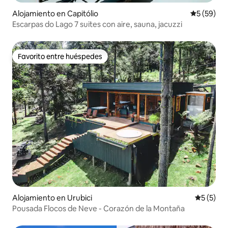
Alojamiento en Capitólio
Calificaci
5 (59)
Escarpas do Lago 7 suites con aire, sauna, jacuzzi
Favorito entre huéspedes
Favorito entre huéspedes
Alojamiento en Urubici
Calificac
5 (5)
Pousada Flocos de Neve - Corazón de la Montaña