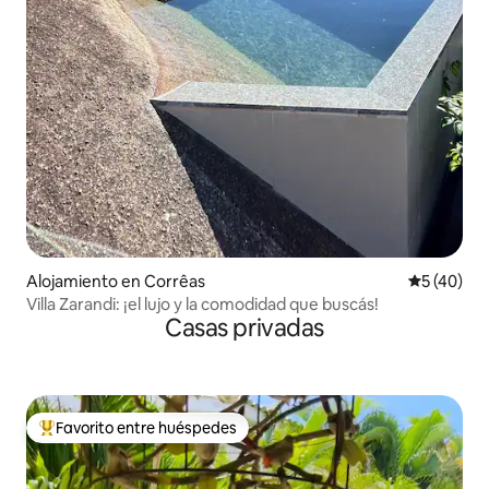
Alojamiento en Corrêas
Calificaci
5 (40)
Villa Zarandi: ¡el lujo y la comodidad que buscás!
Casas privadas
Favorito entre huéspedes
Favorito entre los huéspedes más destacados