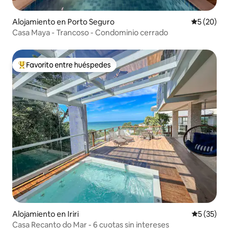
Alojamiento en Porto Seguro
Calificaci
5 (20)
Casa Maya - Trancoso - Condominio cerrado
Favorito entre huéspedes
Favorito entre los huéspedes más destacados
Alojamiento en Iriri
Calificaci
5 (35)
Casa Recanto do Mar - 6 cuotas sin intereses