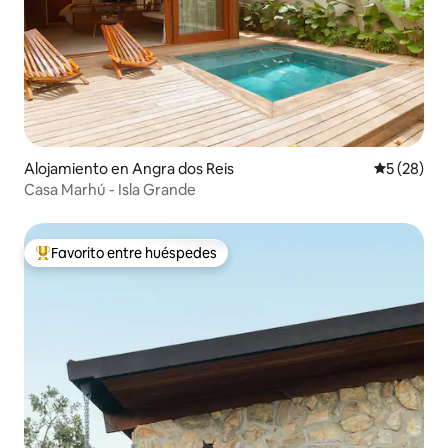
Alojamiento en Angra dos Reis
Calificaci
5 (28)
Casa Marhú - Isla Grande
Favorito entre huéspedes
Favorito entre los huéspedes más destacados