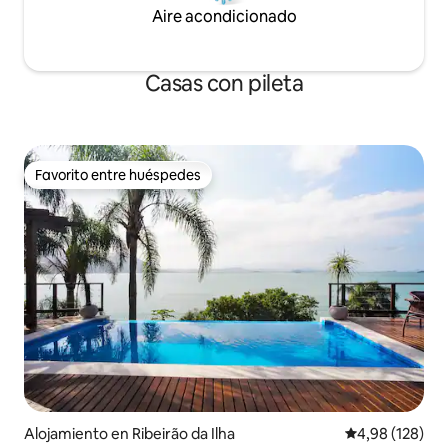
Aire acondicionado
Casas con pileta
Favorito entre huéspedes
Favorito entre huéspedes
Alojamiento en Ribeirão da Ilha
Calificación pr
4,98 (128)