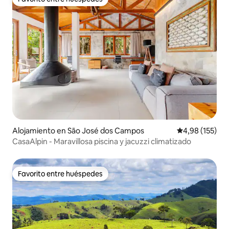
Favorito entre huéspedes
Alojamiento en São José dos Campos
Calificación p
4,98 (155)
CasaAlpin - Maravillosa piscina y jacuzzi climatizado
Favorito entre huéspedes
Favorito entre huéspedes