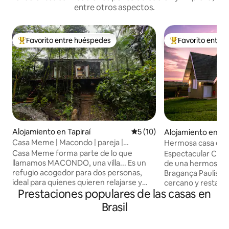
entre otros aspectos.
Favorito entre huéspedes
Favorito entre
Favorito entre los huéspedes más destacados
Favorito entre l
Alojamiento en Tapiraí
Calificación promedio: 5 de 
5 (10)
Alojamiento en Tui
Casa Meme | Macondo | pareja |
Hermosa casa est
chimenea | jacuzzi
Casa Meme forma parte de lo que
Espectacular Chal
llamamos MACONDO, una villa... Es un
de una hermosa m
refugio acogedor para dos personas,
Bragança Paulista y Tuiu
ideal para quienes quieren relajarse y
cercano y restaur
Prestaciones populares de las casas en
pasar unos días rodeados por la
domicilio. Lago pa
naturaleza del Bosque Atlántico. Con su
orgánico y huerto,
Brasil
diseño abierto y su ambiente acogedor,
acondicionado sin 
la casa te invita a relajarte: encender la
compañía, cancha 