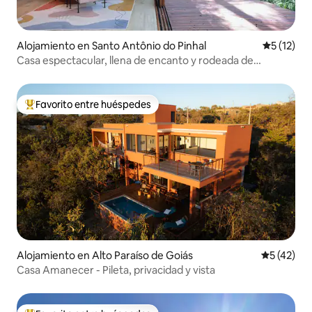
Alojamiento en Santo Antônio do Pinhal
Calificaci
5 (12)
Casa espectacular, llena de encanto y rodeada de
vegetación
Favorito entre huéspedes
Favorito entre los huéspedes más destacados
Alojamiento en Alto Paraíso de Goiás
Calificaci
5 (42)
Casa Amanecer - Pileta, privacidad y vista