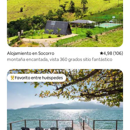
Alojamiento en Socorro
Calificación pr
4,98 (106)
montaña encantada, vista 360 grados sitio fantástico
Favorito entre huéspedes
Favorito entre los huéspedes más destacados