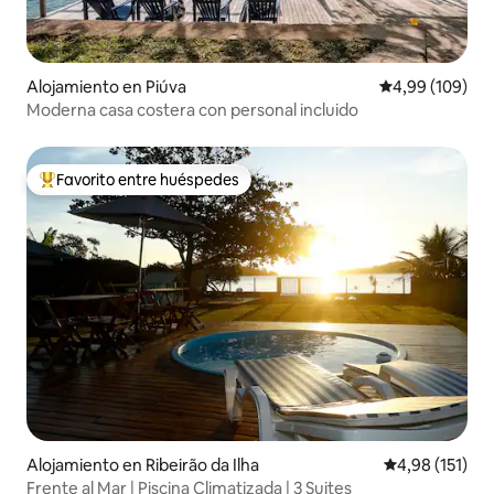
Alojamiento en Piúva
Calificación pr
4,99 (109)
Moderna casa costera con personal incluido
Favorito entre huéspedes
Favorito entre los huéspedes más destacados
Alojamiento en Ribeirão da Ilha
Calificación p
4,98 (151)
Frente al Mar | Piscina Climatizada | 3 Suites