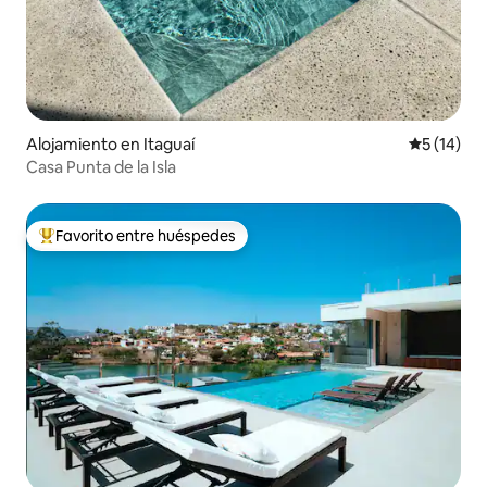
Alojamiento en Itaguaí
Calificaci
5 (14)
Casa Punta de la Isla
Favorito entre huéspedes
Favorito entre los huéspedes más destacados