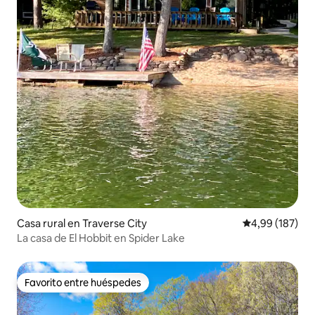
Casa rural en Traverse City
Calificación pr
4,99 (187)
La casa de El Hobbit en Spider Lake
Favorito entre huéspedes
Favorito entre huéspedes