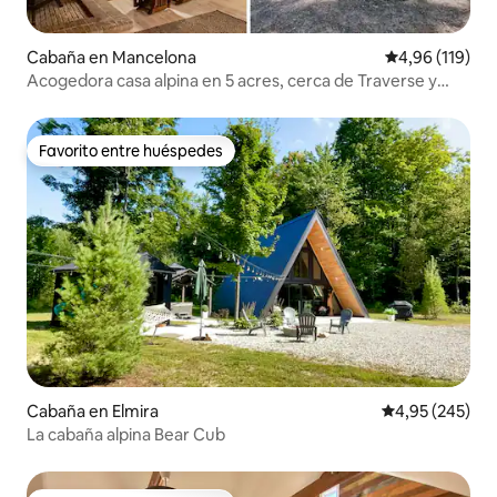
Cabaña en Mancelona
Calificación p
4,96 (119)
Acogedora casa alpina en 5 acres, cerca de Traverse y
Torch
Favorito entre huéspedes
Favorito entre huéspedes
Cabaña en Elmira
Calificación pr
4,95 (245)
La cabaña alpina Bear Cub