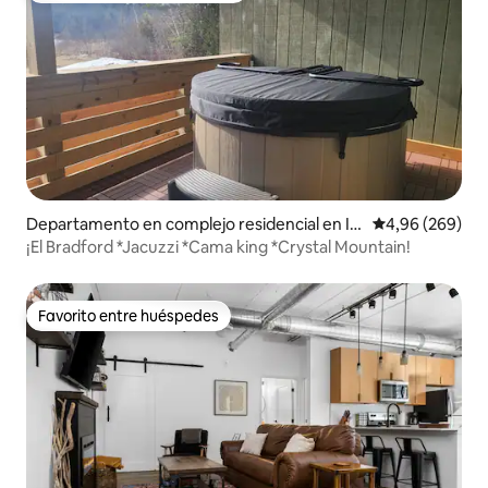
Departamento en complejo residencial en In
Calificación pr
4,96 (269)
terlochen
¡El Bradford *Jacuzzi *Cama king *Crystal Mountain!
Favorito entre huéspedes
Favorito entre huéspedes