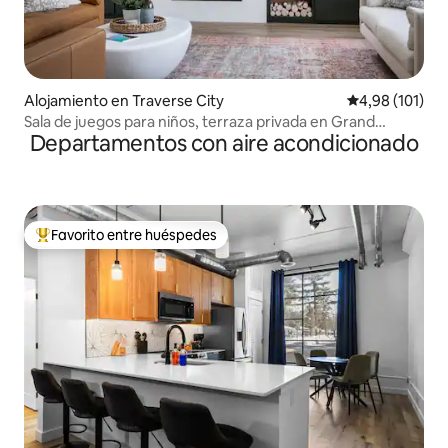
Alojamiento en Traverse City
Calificación p
4,98 (101)
Sala de juegos para niños, terraza privada en Grand
Departamentos con aire acondicionado
Traverse Bay
Favorito entre huéspedes
Favorito entre los huéspedes más destacados