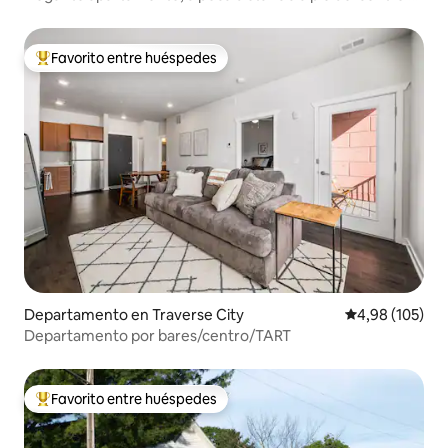
de Munson
Favorito entre huéspedes
Favorito entre los huéspedes más destacados
Departamento en Traverse City
Calificación pr
4,98 (105)
Departamento por bares/centro/TART
Favorito entre huéspedes
Favorito entre los huéspedes más destacados