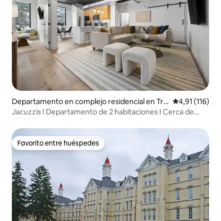
Departamento en complejo residencial en Tra
Calificación p
4,91 (116)
verse City
Jacuzzis I Departamento de 2 habitaciones I Cerca de
Downtown TC y bodegas
Favorito entre huéspedes
Favorito entre huéspedes