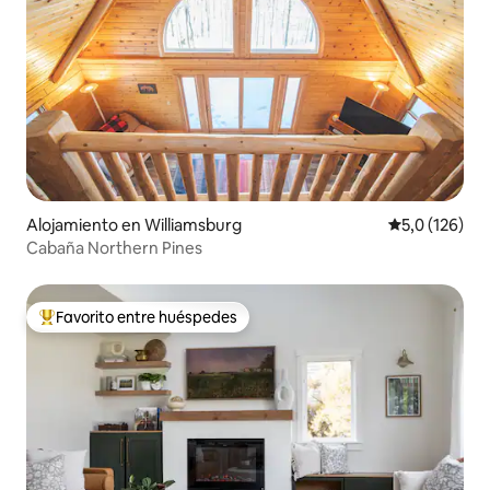
Alojamiento en Williamsburg
Calificación 
5,0 (126)
Cabaña Northern Pines
Favorito entre huéspedes
Favorito entre los huéspedes más destacados