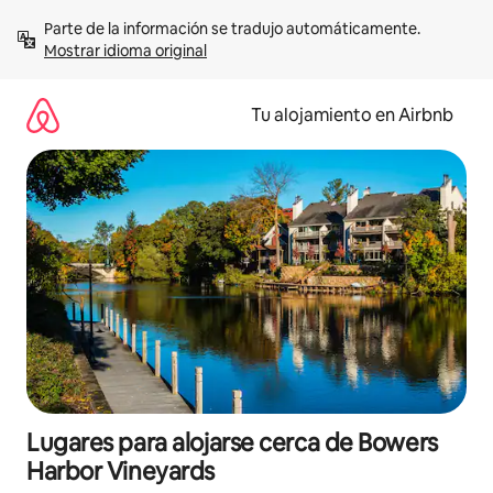
Ir
Parte de la información se tradujo automáticamente. 
al
Mostrar idioma original
contenido
Tu alojamiento en Airbnb
Lugares para alojarse cerca de Bowers
Harbor Vineyards