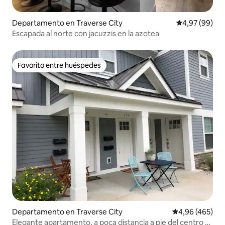
Departamento en Traverse City
Calificación p
4,97 (99)
Escapada al norte con jacuzzis en la azotea
Favorito entre huéspedes
Favorito entre huéspedes
Departamento en Traverse City
Calificación pr
4,96 (465)
Elegante apartamento, a poca distancia a pie del centro y