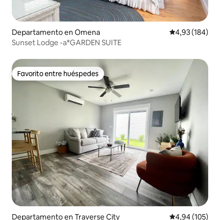
Departamento en Omena
Calificación pr
4,93 (184)
Sunset Lodge -a*GARDEN SUITE
Favorito entre huéspedes
Favorito entre huéspedes
Departamento en Traverse City
Calificación pr
4,94 (105)