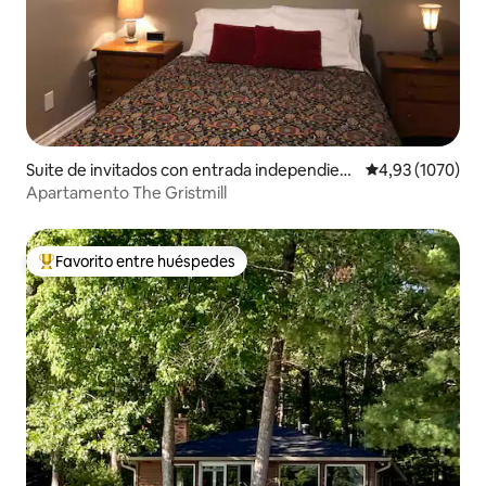
Suite de invitados con entrada independient
Calificación pro
4,93 (1070)
e en Traverse City
Apartamento The Gristmill
Favorito entre huéspedes
Favorito entre los huéspedes más destacados