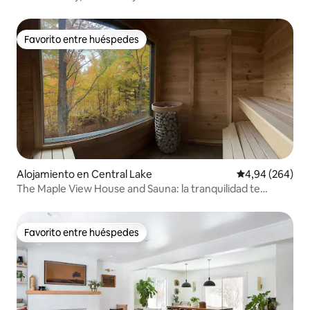
Favorito entre huéspedes
Favorito entre huéspedes
Alojamiento en Central Lake
Calificación pr
4,94 (264)
The Maple View House and Sauna: la tranquilidad te
espera
Favorito entre huéspedes
Favorito entre huéspedes