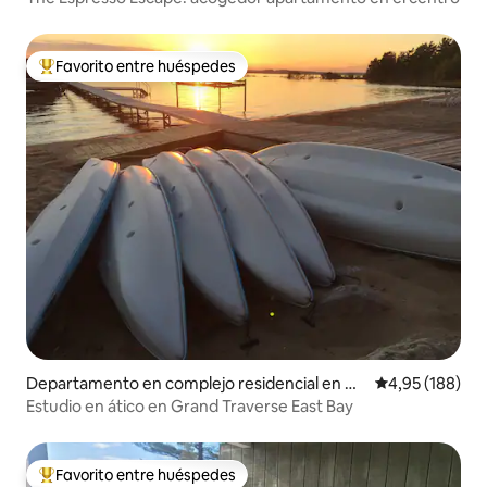
Favorito entre huéspedes
Favorito entre los huéspedes más destacados
Departamento en complejo residencial en Wi
Calificación pr
4,95 (188)
lliamsburg
Estudio en ático en Grand Traverse East Bay
Favorito entre huéspedes
Favorito entre los huéspedes más destacados