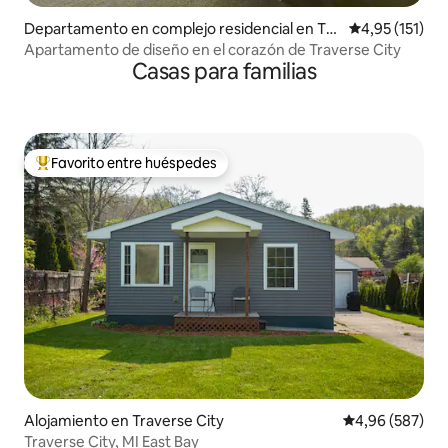
Departamento en complejo residencial en Tra
Calificación p
4,95 (151)
verse City
Apartamento de diseño en el corazón de Traverse City
Casas para familias
Favorito entre huéspedes
Favorito entre los huéspedes más destacados
Alojamiento en Traverse City
Calificación pr
4,96 (587)
Traverse City, MI East Bay