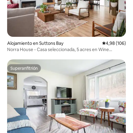
Alojamiento en Suttons Bay
Calificación pr
4,98 (106)
Norra House - Casa seleccionada, 5 acres en Wine
Country
Superanfitrión
Superanfitrión