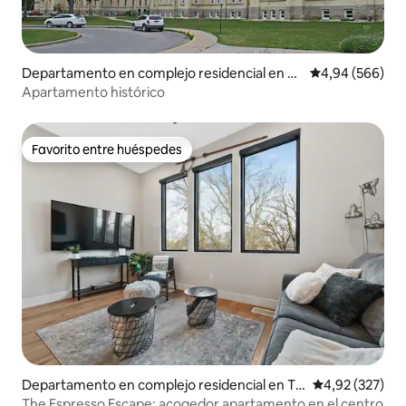
Departamento en complejo residencial en Tr
Calificación pr
4,94 (566)
averse City
Apartamento histórico
Favorito entre huéspedes
Favorito entre huéspedes
Departamento en complejo residencial en Tr
Calificación pr
4,92 (327)
averse City
The Espresso Escape: acogedor apartamento en el centro