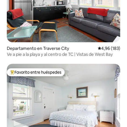
Departamento en Traverse City
Calificación pr
4,96 (183)
Ve a pie a la playa y al centro de TC | Vistas de West Bay
Favorito entre huéspedes
Favorito entre los huéspedes más destacados