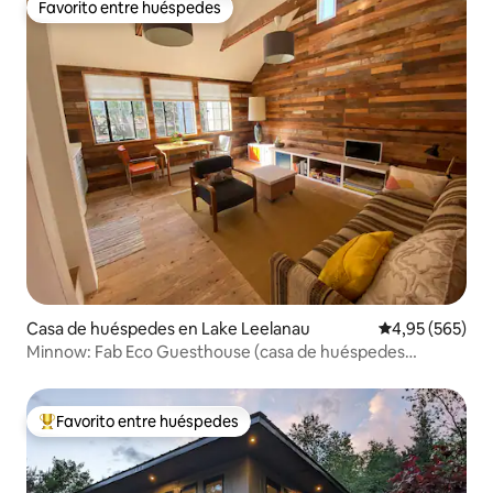
Favorito entre huéspedes
Favorito entre huéspedes
Casa de huéspedes en Lake Leelanau
Calificación pr
4,95 (565)
Minnow: Fab Eco Guesthouse (casa de huéspedes
ecológica)
Favorito entre huéspedes
Favorito entre los huéspedes más destacados