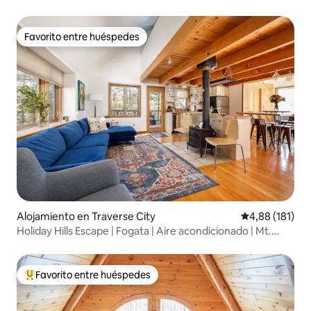
al lago
Favorito entre huéspedes
Favorito entre huéspedes
Alojamiento en Traverse City
Calificación p
4,88 (181)
Holiday Hills Escape | Fogata | Aire acondicionado | Mt.
Holiday
Favorito entre huéspedes
Favorito entre los huéspedes más destacados