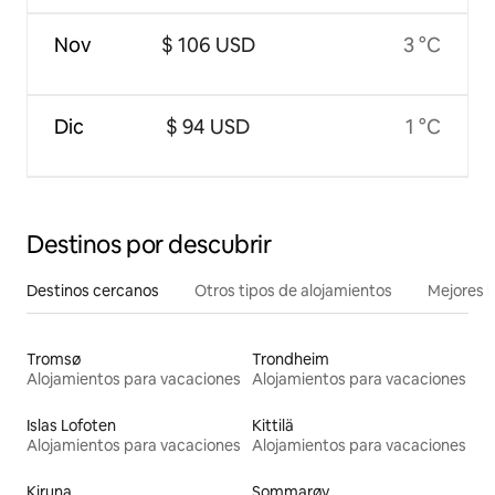
Nov
$ 106 USD
3 °C
Dic
$ 94 USD
1 °C
Destinos por descubrir
Destinos cercanos
Otros tipos de alojamientos
Mejores l
Tromsø
Trondheim
Alojamientos para vacaciones
Alojamientos para vacaciones
Islas Lofoten
Kittilä
Alojamientos para vacaciones
Alojamientos para vacaciones
Kiruna
Sommarøy