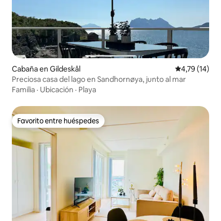
Cabaña en Gildeskål
Calificación 
4,79 (14)
Preciosa casa del lago en Sandhornøya, junto al mar
Familia
·
Ubicación
·
Playa
Favorito entre huéspedes
Favorito entre huéspedes