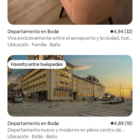
Departamento en Bodø
Calificación p
4,94 (32)
Viva exclusivamente entre el aeropuerto y la ciudad, todo
a poca distancia
Ubicación
·
Familia
·
Baño
Favorito entre huéspedes
Favorito entre huéspedes
Departamento en Bodø
Calificación 
4,89 (18)
Departamento nuevo y moderno en pleno centro de
Bodø
Ubicación
·
Estilo
·
Baño