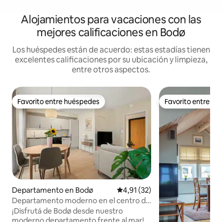
Alojamientos para vacaciones con las
mejores calificaciones en Bodø
Los huéspedes están de acuerdo: estas estadías tienen
excelentes calificaciones por su ubicación y limpieza,
entre otros aspectos.
Favorito entre huéspedes
Favorito entre h
Favorito entre huéspedes
Favorito entre h
Departamento en Bodø
Calificación promedio: 4,91 de 
4,91 (32)
Departamento moderno en el centro de
Bodø
¡Disfrutá de Bodø desde nuestro
moderno departamento frente al mar!