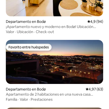
Departamento en Bodø
Calificación
4,9 (94)
¡Apartamento nuevo y moderno en Bodø! Ubicación
inmejorable
Valor
·
Ubicación
·
Check-out
Favorito entre huéspedes
Favorito entre huéspedes
Departamento en Bodø
Calificación p
4,97 (63)
Apartamento de 2 habitaciones en una nueva casa
unifamiliar en Bodø
Familia
·
Valor
·
Prestaciones