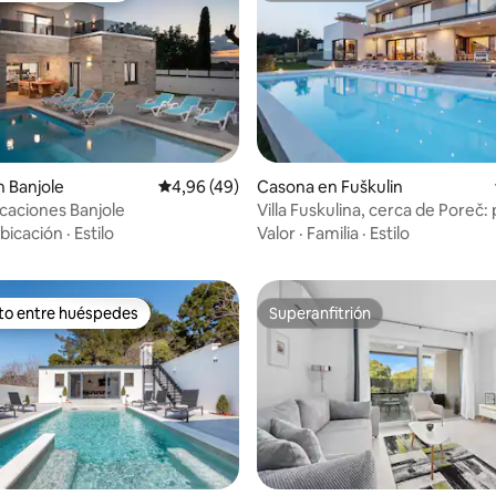
 Banjole
Calificación promedio: 4,96 de 5. 49 evaluac
4,96 (49)
Casona en Fuškulin
dio: 5 de 5. 7 evaluaciones
acaciones Banjole
Villa Fuskulina, cerca de Poreč: p
jacuzzi, gimnasio
bicación
·
Estilo
Valor
·
Familia
·
Estilo
ito entre huéspedes
Superanfitrión
 entre los huéspedes más destacados
Superanfitrión