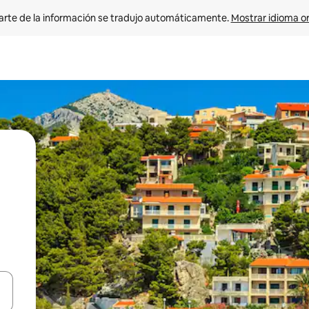
arte de la información se tradujo automáticamente. 
Mostrar idioma or
on las teclas de flecha hacia arriba y hacia abajo o explorá deslizando