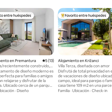
ito entre huéspedes
Favorito entre huéspedes
 entre los huéspedes más destacados
Favorito entre los huéspedes 
ento en Premantura
Calificación promedio: 5 de 5. 13 evaluac
5 (13)
Alojamiento en Križanci
ls/recientemente construido,
Villa Terza, diseñada con amor
miento privado vallado
rtamento de diseño moderno es
Disfrutá de total privacidad en 
 perfecta para familias o amigos
de vacaciones de diseño ubicad
 relajarse y disfrutar de la
campo, ideal para parejas o fami
a. Ubicado cerca de un parque
casa tiene 109 m2 en una parce
rotegido, ofrece una hermosa
m2. La casa ofrece dos cómod
bicación
·
Diseño
Familia
·
Ubicación
·
Check-in
 entorno tranquilo. Con las
dormitorios con baño, sala de e
oca distancia, es ideal para
cocina totalmente equipada y 
que aman el mar y las
hermoso espacio exterior con pa
o: 5 de 5. 204 evaluaciones
s al aire libre. Todos los
gas y pileta climatizada de hidr