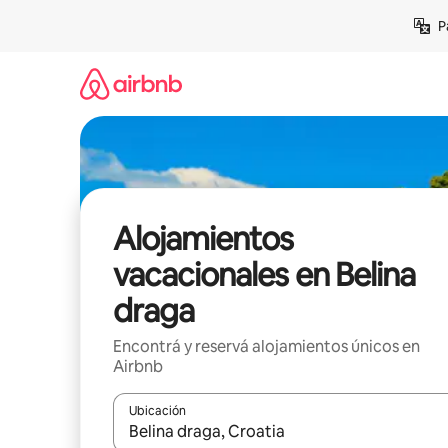
Ir
P
al
contenido
Alojamientos
vacacionales en Belina
draga
Encontrá y reservá alojamientos únicos en
Airbnb
Ubicación
Cuando los resultados estén disponibles, navegá c