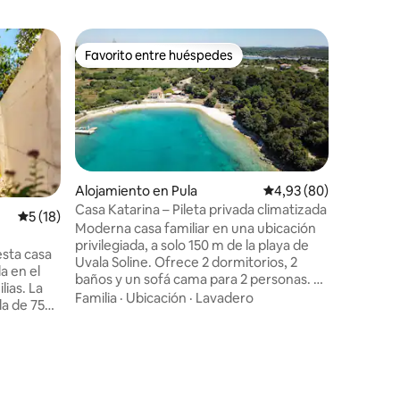
Departam
Favorito entre huéspedes
Favor
más destacados
Favorito entre huéspedes
Favorit
La luz en
piscina c
The Light On The
couples a
80m2 apa
pool, pr
area, cov
Ubicació
area. Th
to offer 
Alojamiento en Pula
Calificación promedio:
4,93 (80)
dose of lu
Casa Katarina – Pileta privada climatizada
iones
Calificación promedio: 5 de 5. 18 evaluaciones
5 (18)
neighbor
Moderna casa familiar en una ubicación
homes an
privilegiada, a solo 150 m de la playa de
esta casa
breathtak
Uvala Soline. Ofrece 2 dormitorios, 2
a en el
swim in t
baños y un sofá cama para 2 personas. El
lias. La
meals out
centro de la ciudad está a 2,5 km y hay
Familia
·
Ubicación
·
Lavadero
la de 750
outdoor 
buenas conexiones de colectivo. En el
os
exterior hay una terraza con parrilla y
star,
zona de descanso, un patio privado con
un
hamaca y una pileta privada climatizada
rrilla a
(7 x 3 m, construida en 2023) con
omasaje.
reposeras. La pileta está climatizada para