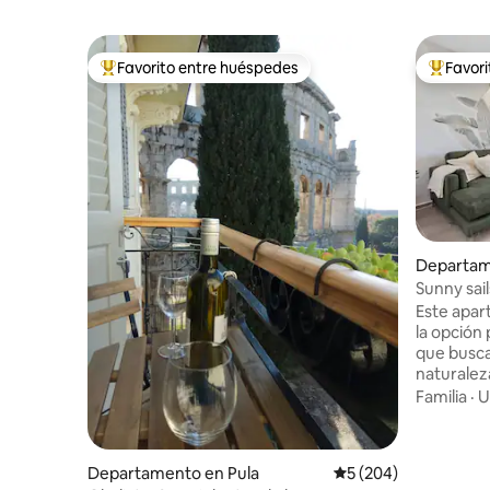
Favorito entre huéspedes
Favor
Favorito entre los huéspedes más destacados
Favorito
Departam
Sunny sai
estaciona
Este apa
la opción
que buscan
naturalez
natural p
Familia
·
U
vista y un
playas a p
aquellos 
Departamento en Pula
Calificación promedi
5 (204)
actividade