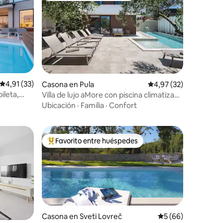
iones
Calificación promedio: 4,91 de 5. 33 evaluaciones
4,91 (33)
Casona en Pula
Calificación promedio:
4,97 (32)
ileta,
Villa de lujo aMore con piscina climatizada
y jacuzzi
Ubicación
·
Familia
·
Confort
Favorito entre huéspedes
Favorito entre los huéspedes más destacados
Casona en Sveti Lovreč
Calificación promed
5 (66)