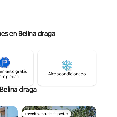
 servicios.
mayor comodidad, hasta 26 °C.
ria, lo
Estacionamiento privado para 2 autos.
te punto
ierto
es en Belina draga
amiento gratis
Aire acondicionado
 propiedad
Belina draga
Favorito entre huéspedes
Favorito entre huéspedes