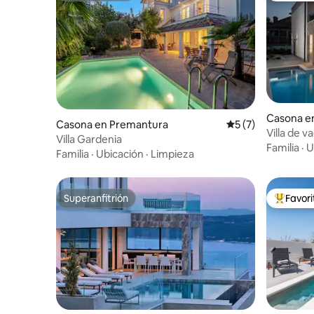
Casona en
Casona en Premantura
Calificación prome
5 (7)
Villa de v
Villa Gardenia
Familia
·
U
Familia
·
Ubicación
·
Limpieza
Superanfitrión
Favor
Superanfitrión
Favorito