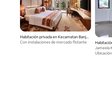
Habitación privada en Kecamatan Banja
rmasin Timur
Con instalaciones de mercado flotante
Habitació
Jameela 
cómoda y
Ubicación