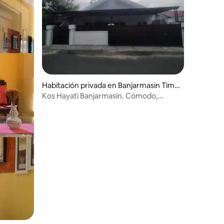
Habitación privada en Banjarmasin Timu
r
Kos Hayati Banjarmasin. Cómodo,
seguro, estratégico.