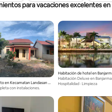
mientos para vacaciones excelentes en
Habitación de hotel en Banjarm
Habitación Deluxe en Banjarma
nto en Kecamatan Landasan Ul
Swiss-Belhotel
Hospitalidad
·
Limpieza
leta con instalaciones.