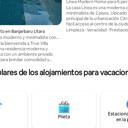
atan
Línea Modern Home para 6 per
limpia y acogedora
La casa Linea es una moderna 
minimalista de 2 pisos. Ubicado e
principal de la urbanización Cit
fácil acceso al centro de la ciuda
instalaciones públicas. La ubica
Limpieza
·
Veracidad
·
Prestaci
to en Banjarbaru Utara
muy cerca del Hospital Ciputra,
o moderno y minimalista con
Mitra Kasih y el patio de comid
te privado
a bienvenida a True Villa
Box. Adecuado para familias, vacaciones
una residencia moderna y
en casa o viajes de negocios. 
ta con un ambiente privado
listos para ofrecer un servicio 
para brindar comodidad y
receptivo para garantizar una 
dad en el corazón de Banjarbaru.
agradable.
lares de los alojamientos para vacacio
tación mide 3x3 m (9 m²), lo
ce perfecta para estancias
, viajes de negocios y lunas de
nticas. ⚠ Anuncio: Nuestra villa
 2 recámaras. El precio indicado
ara 1 recámara. Si los huéspedes
lizar el dormitorio adicional,
licitarlo al momento del check-
Estacion
 cargo adicional de IDR 400,000.
Pileta
en la