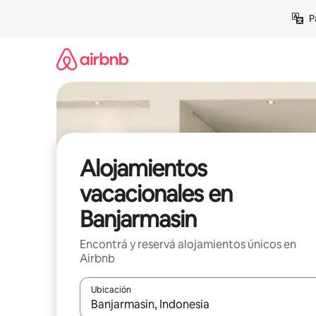
Ir
P
al
contenido
Alojamientos
vacacionales en
Banjarmasin
Encontrá y reservá alojamientos únicos en
Airbnb
Ubicación
Cuando los resultados estén disponibles, navegá c