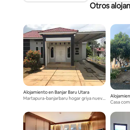
Otros aloja
Alojamiento en Banjar Baru Utara
Alojamie
Martapura-banjarbaru hogar griya nuevo
in
Casa comp
rayo