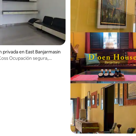
n privada en East Banjarmasin
Koss Ocupación segura,
 protegida