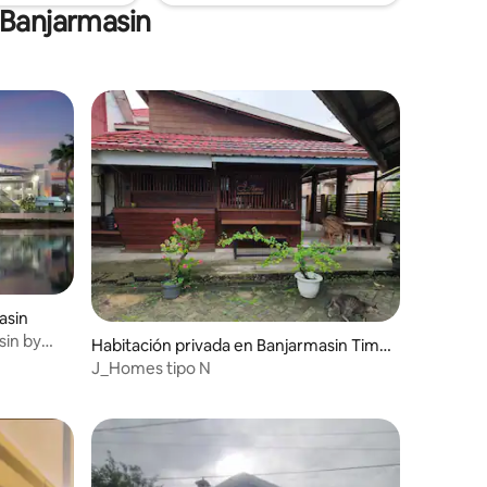
 Banjarmasin
asin
sin by
Habitación privada en Banjarmasin Timu
r
J_Homes tipo N