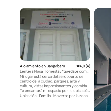
Alojamiento en Banjarbaru
Calificación promedi
4,0 (4)
Lentera Nusa Homestay "quédate como
tu hogar"
Mi lugar está cerca del aeropuerto del
centro de la ciudad, parques, arte y
cultura, vistas impresionantes y comida.
Te encantará mi espacio por su ubicación
estratégica y por su acogedor. Mi casa es
Ubicación
·
Familia
·
Moverse por la zona
ideal para vacaciones familiares,
mochilero y viajero de negocios.
Homestay también facilita los recorridos