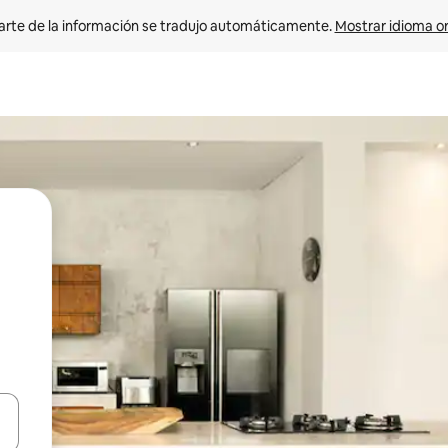
arte de la información se tradujo automáticamente. 
Mostrar idioma or
on las teclas de flecha hacia arriba y hacia abajo o explorá deslizando