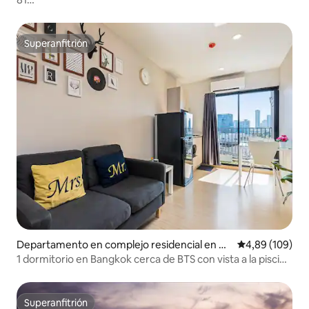
m²/Sukhumvit/piscina/gimnasio/autoregistro/BTS/cocina
Superanfitrión
Superanfitrión
Departamento en complejo residencial en Ph
Calificación pr
4,89 (109)
ra Khanong
1 dormitorio en Bangkok cerca de BTS con vista a la piscina
y acogedor
Superanfitrión
Superanfitrión