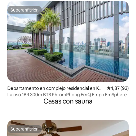
Superanfitrión
Superanfitrión
Departamento en complejo residencial en Khl
Calificación p
4,87 (93)
ong Toei
Lujoso 1BR 300m BTS PhromPhong EmQ Empo EmSphere
Casas con sauna
Superanfitrión
Superanfitrión