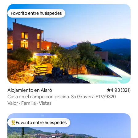
Favorito entre huéspedes
Favorito entre huéspedes
Alojamiento en Alaró
Calificación p
4,93 (321)
Casa en el campo con piscina. Sa Gravera ETV/9320
Valor
·
Familia
·
Vistas
Favorito entre huéspedes
Favorito entre los huéspedes más destacados