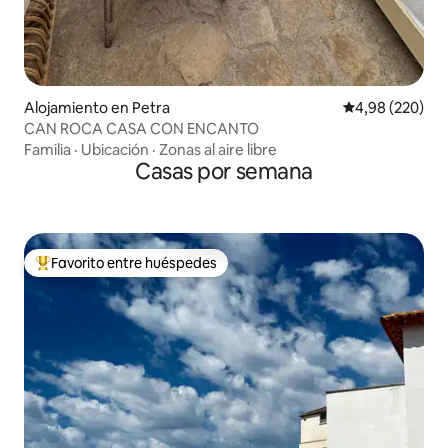
Alojamiento en Petra
Calificación pr
4,98 (220)
CAN ROCA CASA CON ENCANTO
Familia
·
Ubicación
·
Zonas al aire libre
Casas por semana
Favorito entre huéspedes
Favorito entre los huéspedes más destacados