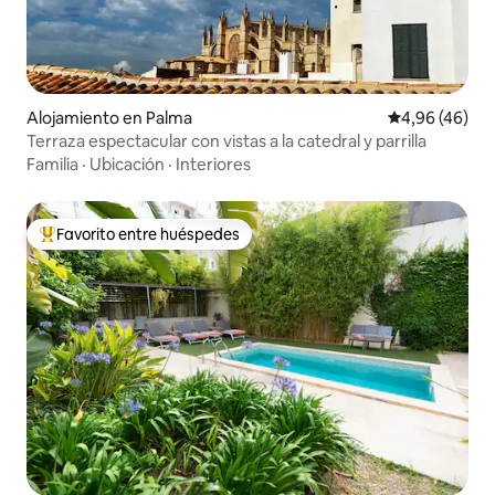
Alojamiento en Palma
Calificación p
4,96 (46)
Terraza espectacular con vistas a la catedral y parrilla
Familia
·
Ubicación
·
Interiores
Favorito entre huéspedes
Favorito entre los huéspedes más destacados