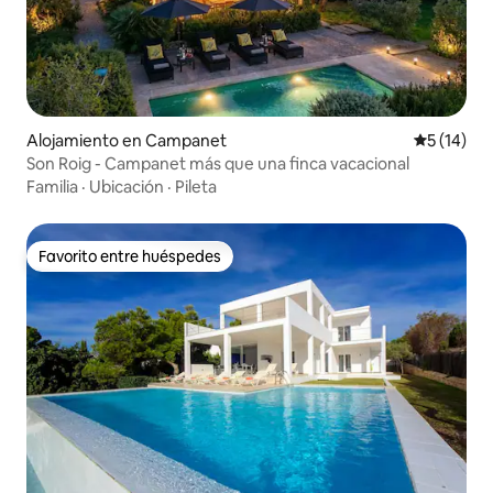
Alojamiento en Campanet
Calificaci
5 (14)
Son Roig - Campanet más que una finca vacacional
Familia
·
Ubicación
·
Pileta
Favorito entre huéspedes
Favorito entre huéspedes