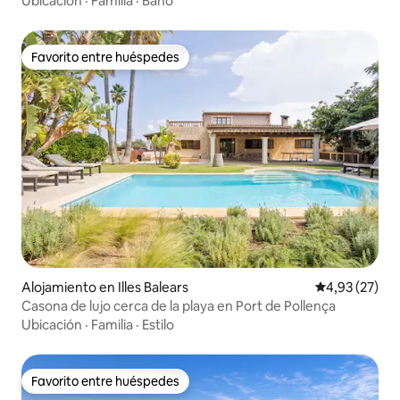
Ubicación
·
Familia
·
Baño
Favorito entre huéspedes
Favorito entre huéspedes
Alojamiento en Illes Balears
Calificación 
4,93 (27)
Casona de lujo cerca de la playa en Port de Pollença
Ubicación
·
Familia
·
Estilo
Favorito entre huéspedes
Favorito entre huéspedes