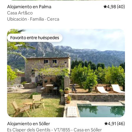
Alojamiento en Palma
Calificación p
4,98 (40)
Casa Art&co
Ubicación
·
Familia
·
Cerca
Favorito entre huéspedes
Favorito entre huéspedes
Alojamiento en Sóller
Calificación 
4,91 (46)
Es Claper dels Gentils - VT/1855 - Casa en Sóller