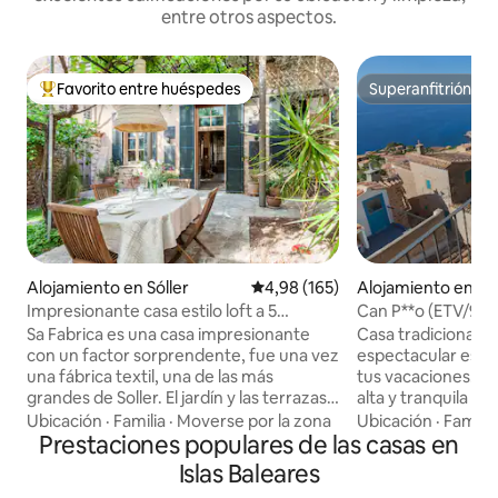
entre otros aspectos.
Favorito entre huéspedes
Superanfitrión
Favorito entre los huéspedes más destacados
Superanfitrión
Alojamiento en Sóller
Calificación promedio: 4,98 de 5
4,98 (165)
Alojamiento en Ba
Impresionante casa estilo loft a 5
Can P**o (ETV/971
minutos de la plaza
Sa Fabrica es una casa impresionante
Casa tradicional r
con un factor sorprendente, fue una vez
espectacular espac
una fábrica textil, una de las más
tus vacaciones. Si
grandes de Soller. El jardín y las terrazas
alta y tranquila de
ofrecen un amplio espacio para disfrutar
increíbles a un en
Ubicación
·
Familia
·
Moverse por la zona
Ubicación
·
Familia
o esconderse del sol y la enorme
Prestaciones populares de las casas en
Habitaciones espa
barbacoa y el espacio para sentarse son
mediterránea. Disfruta de todas las
Islas Baleares
ideales para reuniones deliciosas. Los
comodidades en e