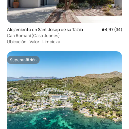
Alojamiento en Sant Josep de sa Talaia
Calificación p
4,97 (34)
Can Romaní (Casa Juanes)
Ubicación
·
Valor
·
Limpieza
Superanfitrión
Superanfitrión