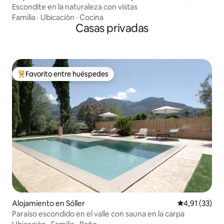
Escondite en la naturaleza con vistas
Familia
·
Ubicación
·
Cocina
Casas privadas
Favorito entre huéspedes
Favorito entre los huéspedes más destacados
Alojamiento en Sóller
Calificación 
4,91 (33)
Paraíso escondido en el valle con sauna en la carpa