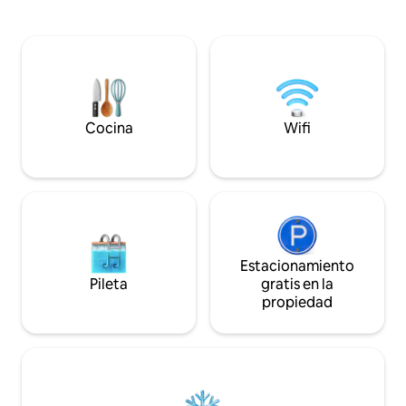
techos excepcionalmente altos hacen
auténtico de Mallo
que la casa sea fresca en verano. La sala
peatonal y con va
de estar principal es de planta abierta,
escaleras, pero l
por lo que es ideal para socializar, pero es
los impresionante
lo suficientemente grande como para
verás desde la ter
poder encontrar un lugar tranquilo para
público a 8 minuto
dormir o jugar.
Cocina
Wifi
Estacionamiento
Pileta
gratis en la
propiedad