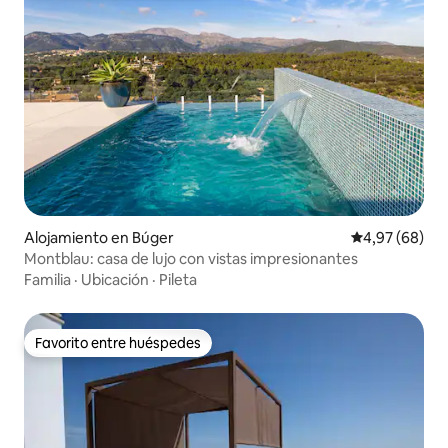
Alojamiento en Búger
Calificación p
4,97 (68)
Montblau: casa de lujo con vistas impresionantes
Familia
·
Ubicación
·
Pileta
Favorito entre huéspedes
Favorito entre huéspedes