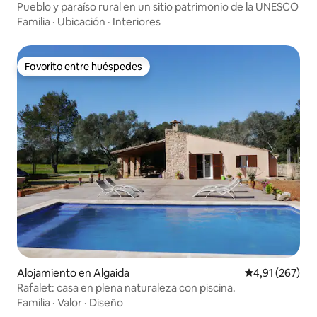
Pueblo y paraíso rural en un sitio patrimonio de la UNESCO
Familia
·
Ubicación
·
Interiores
Favorito entre huéspedes
Favorito entre huéspedes
Alojamiento en Algaida
Calificación p
4,91 (267)
Rafalet: casa en plena naturaleza con piscina.
Familia
·
Valor
·
Diseño