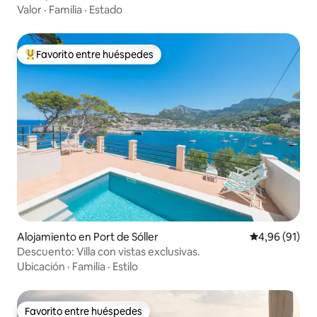
Valor
·
Familia
·
Estado
Favorito entre huéspedes
Favorito entre los huéspedes más destacados
Alojamiento en Port de Sóller
Calificación 
4,96 (91)
Descuento: Villa con vistas exclusivas.
Ubicación
·
Familia
·
Estilo
Favorito entre huéspedes