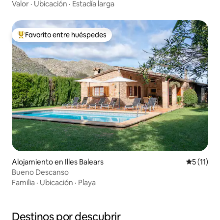
Valor
·
Ubicación
·
Estadía larga
Favorito entre huéspedes
Favorito entre los huéspedes más destacados
Alojamiento en Illes Balears
Calificaci
5 (11)
Bueno Descanso
Familia
·
Ubicación
·
Playa
Destinos por descubrir