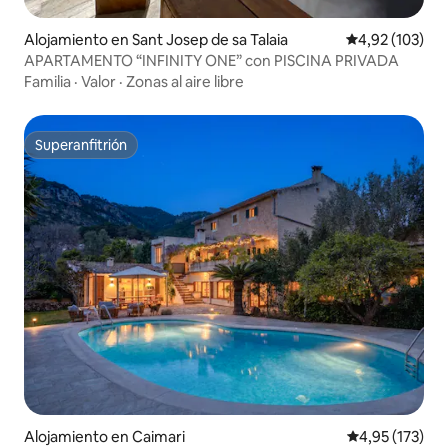
Alojamiento en Sant Josep de sa Talaia
Calificación p
4,92 (103)
APARTAMENTO “INFINITY ONE” con PISCINA PRIVADA
Familia
·
Valor
·
Zonas al aire libre
Superanfitrión
Superanfitrión
Alojamiento en Caimari
Calificación p
4,95 (173)