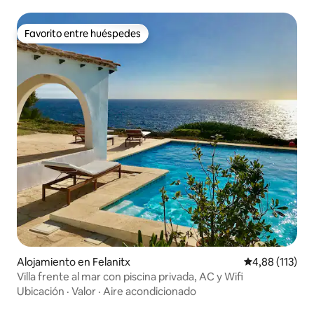
Favorito entre huéspedes
Favorito entre huéspedes
Alojamiento en Felanitx
Calificación p
4,88 (113)
Villa frente al mar con piscina privada, AC y Wifi
Ubicación
·
Valor
·
Aire acondicionado