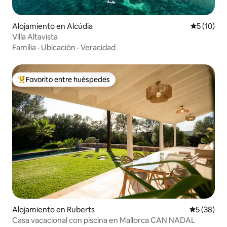
Alojamiento en Alcúdia
Calificaci
5 (10)
Villa Altavista
Familia
·
Ubicación
·
Veracidad
Favorito entre huéspedes
Favorito entre los huéspedes más destacados
Alojamiento en Ruberts
Calificaci
5 (38)
Casa vacacional con piscina en Mallorca CAN NADAL