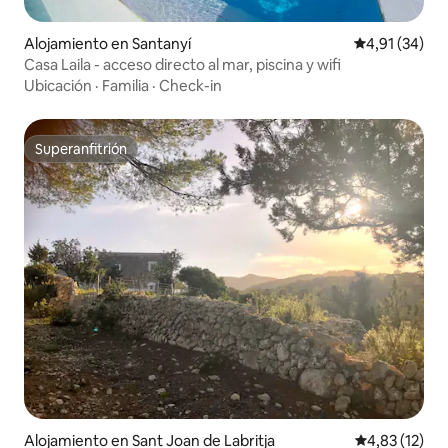
Alojamiento en Santanyí
Calificación 
4,91 (34)
Casa Laila - acceso directo al mar, piscina y wifi
Ubicación
·
Familia
·
Check-in
Superanfitrión
Superanfitrión
Alojamiento en Sant Joan de Labritja
Calificación 
4,83 (12)