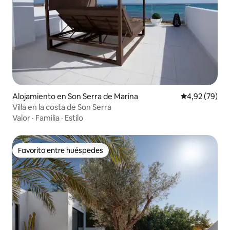
Alojamiento en Son Serra de Marina
Calificación p
4,92 (79)
Villa en la costa de Son Serra
Valor
·
Familia
·
Estilo
Favorito entre huéspedes
Favorito entre huéspedes