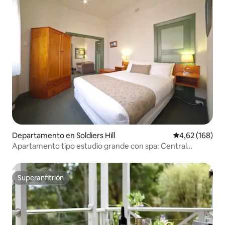
Departamento en Soldiers Hill
Calificación pr
4,62 (168)
Apartamento tipo estudio grande con spa: Central
Ballarat
Superanfitrión
Superanfitrión