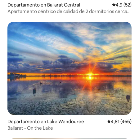
Departamento en Ballarat Central
Calificación
4,9 (52)
Apartamento céntrico de calidad de 2 dormitorios cerca
del lago
Departamento en Lake Wendouree
Calificación p
4,81 (466)
Ballarat - On the Lake