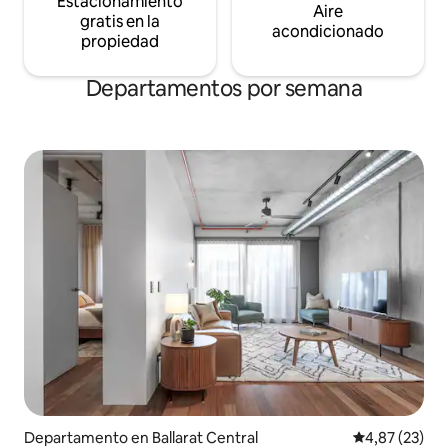
Estacionamiento
Aire
gratis en la
acondicionado
propiedad
Departamentos por semana
Departamento en Ballarat Central
Calificación 
4,87 (23)