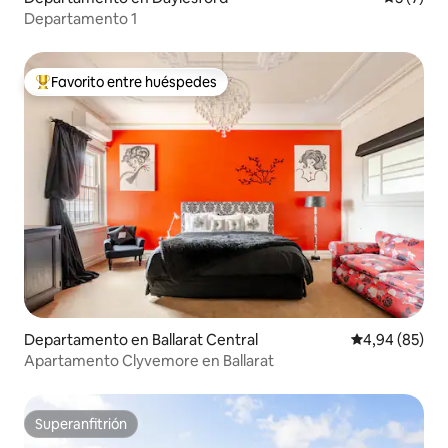
Departamento 1
Favorito entre huéspedes
Favorito entre los huéspedes más destacados
Departamento en Ballarat Central
Calificación p
4,94 (85)
Apartamento Clyvemore en Ballarat
Superanfitrión
Superanfitrión