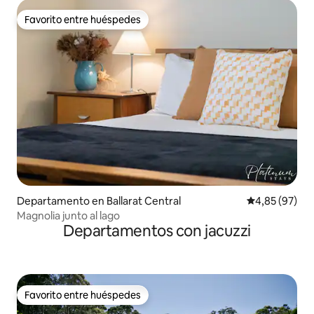
Favorito entre huéspedes
Favorito entre huéspedes
Departamento en Ballarat Central
Calificación p
4,85 (97)
Magnolia junto al lago
Departamentos con jacuzzi
Favorito entre huéspedes
Favorito entre huéspedes