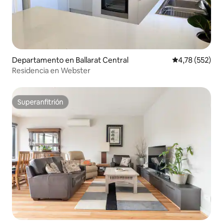
Departamento en Ballarat Central
Calificación p
4,78 (552)
Residencia en Webster
Superanfitrión
Superanfitrión