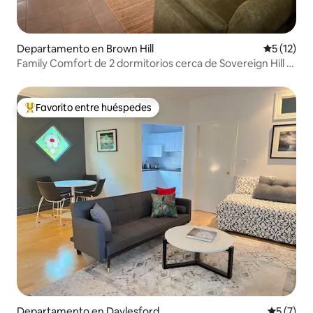
Departamento en Brown Hill
Calificaci
5 (12)
Family Comfort de 2 dormitorios cerca de Sovereign Hill y
de la ciudad
Favorito entre huéspedes
Favorito entre los huéspedes más destacados
Departamento en Daylesford
Calificac
5 (7)