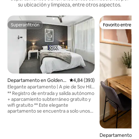
su ubicación y limpieza, entre otros aspectos.
Superanfitrión
Favorito entre h
Superanfitrión
Favorito entre h
Departamento en Golden P
Calificación promedio: 4,84 de 5
4,84 (393)
oint
Elegante apartamento | A pie de Sov Hill
y cafeterías | Aparcamiento
** Registro de entrada y salida autónomo
+ aparcamiento subterráneo gratuito y
wifi gratuito ** Este elegante
apartamento se encuentra a solo unos
pasos de Sovereign Hill, del centro de
convenciones Mecure, de restaurantes
y cafeterías, y a solo unos minutos de
todo lo que Ballarat tiene para ofrecer.
Departamento en B