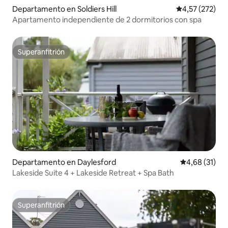
Departamento en Soldiers Hill
Calificación p
4,57 (272)
Apartamento independiente de 2 dormitorios con spa
Superanfitrión
Superanfitrión
Departamento en Daylesford
Calificación 
4,68 (31)
Lakeside Suite 4 + Lakeside Retreat + Spa Bath
Superanfitrión
Superanfitrión