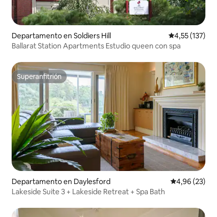
Departamento en Soldiers Hill
Calificación p
4,55 (137)
Ballarat Station Apartments Estudio queen con spa
Superanfitrión
Superanfitrión
Departamento en Daylesford
Calificación p
4,96 (23)
Lakeside Suite 3 + Lakeside Retreat + Spa Bath