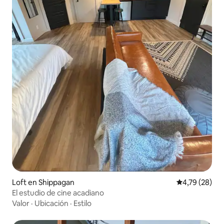
Loft en Shippagan
Calificación 
4,79 (28)
El estudio de cine acadiano
Valor
·
Ubicación
·
Estilo