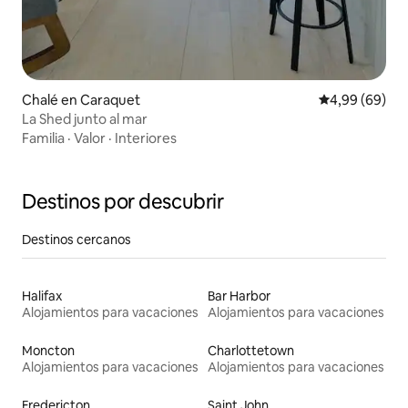
Chalé en Caraquet
Calificación p
4,99 (69)
La Shed junto al mar
Familia
·
Valor
·
Interiores
Destinos por descubrir
Destinos cercanos
Halifax
Bar Harbor
Alojamientos para vacaciones
Alojamientos para vacaciones
Moncton
Charlottetown
Alojamientos para vacaciones
Alojamientos para vacaciones
Fredericton
Saint John