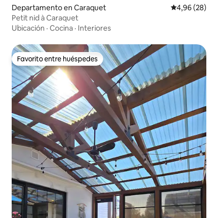
Departamento en Caraquet
Calificación p
4,96 (28)
Petit nid à Caraquet
Ubicación
·
Cocina
·
Interiores
Favorito entre huéspedes
Favorito entre huéspedes