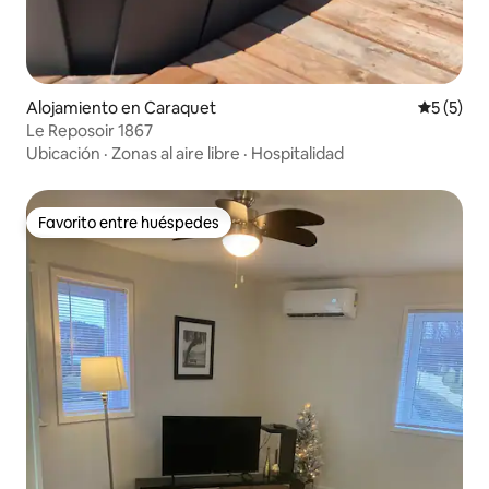
Alojamiento en Caraquet
Calificac
5 (5)
Le Reposoir 1867
Ubicación
·
Zonas al aire libre
·
Hospitalidad
Favorito entre huéspedes
Favorito entre huéspedes