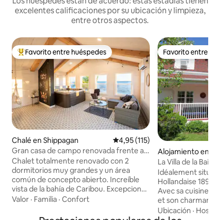
Los huéspedes están de acuerdo: estas estadías tienen
excelentes calificaciones por su ubicación y limpieza,
entre otros aspectos.
Favorito entre huéspedes
Favorito entre h
Favorito entre los huéspedes más destacados
Favorito entre h
Chalé en Shippagan
Calificación promedio: 4,95 de 5
4,95 (115)
Gran casa de campo renovada frente a
Alojamiento en S
la playa
Chalet totalmente renovado con 2
La Villa de la Baie
dormitorios muy grandes y un área
Idéalement située
común de concepto abierto. Increíble
Hollandaise 1898 e
vista de la bahía de Caribou. Excepcional
Avec sa cuisine p
playa cercana con la posibilidad de
Valor
·
Familia
·
Confort
et son charmant pe
pescar lubina directamente desde la
salon spacieux, se
Ubicación
·
Hospit
propiedad durante la marea alta.
et ses deux chambr