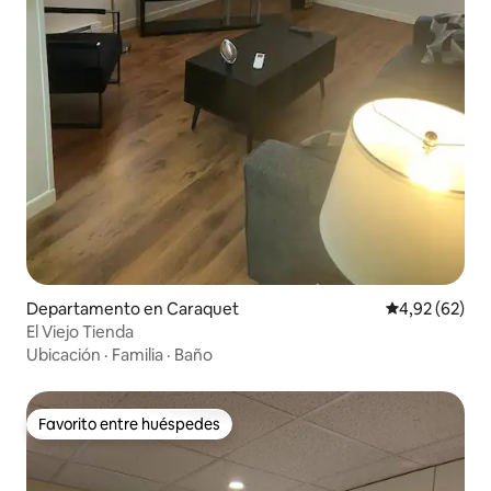
Departamento en Caraquet
Calificación p
4,92 (62)
El Viejo Tienda
Ubicación
·
Familia
·
Baño
Favorito entre huéspedes
Favorito entre huéspedes