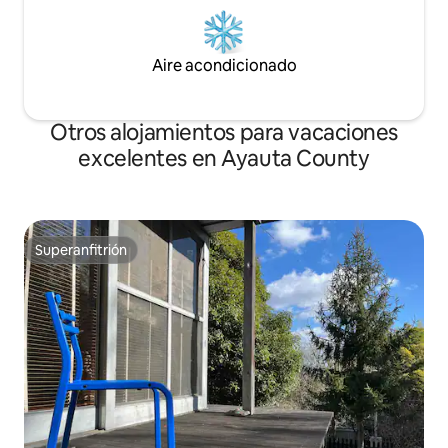
de Takinomiya (producción directa,
coche Distrito de 
dulces, udon, anguila) 700 m Aeon Mall
(Okayama) a unos
Ayagawa (centro comercial) 500 m
Aeropuerto Intern
Aire acondicionado
Sushiro Ayagawa (Sushi) 200 m Ganado
aprox. 3 horas en
Saison (hamburguesa) 100 m: Santuario
Takinomiya Tenmangū (dios de los
Otros alojamientos para vacaciones
estudios)
excelentes en Ayauta County
Superanfitrión
Superanfitrión