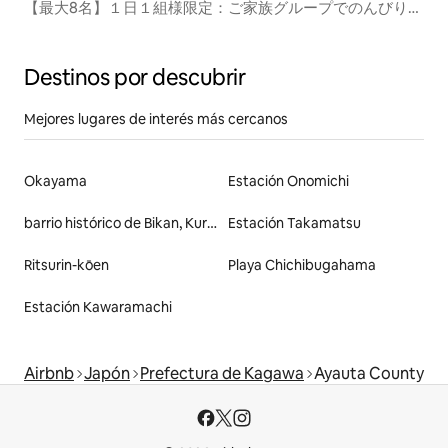
【最大8名】１日１組様限定：ご家族グループでのんびり楽
しむ香川の休日 丸亀市飯山町東坂元の貸切り宿
Destinos por descubrir
Mejores lugares de interés más cercanos
Okayama
Estación Onomichi
barrio histórico de Bikan, Kurashiki
Estación Takamatsu
Ritsurin-kōen
Playa Chichibugahama
Estación Kawaramachi
Airbnb
Japón
Prefectura de Kagawa
Ayauta County