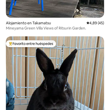
Alojamiento en Takamatsu
Calificación 
4,89 (45)
Mineyama Green Villa Views of Ritsurin Garden.
Favorito entre huéspedes
Favorito entre los huéspedes más destacados