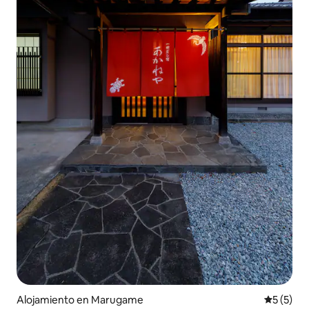
Alojamiento en Marugame
Calificac
5 (5)