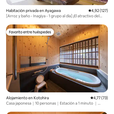
Habitación privada en Ayagawa
Calificación p
4,92 (127)
[Arroz y baño - Inagiya - 1 grupo al día] ¡El atractivo del
baño al aire libre de estilo Goemon! ¿Quieres
experimentar la vida rural en una granja?
Favorito entre huéspedes
Favorito entre huéspedes
Alojamiento en Kotohira
Calificación 
4,77 (73)
Casa japonesa｜10 personas｜Estación a 1 minuto ｜
Habitación Usu