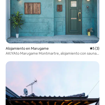
Alojamiento en Marugame
Calificac
5 (3)
AKIYAto Marugame Montmartre, alojamiento con sauna
en Shiroimi, Marugame, para un máximo de 7 personas