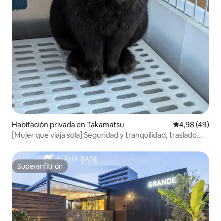
Habitación privada en Takamatsu
Calificación p
4,98 (49)
[Mujer que viaja sola] Seguridad y tranquilidad, traslado
gratuito, desayuno incluido, sueño confortable en una
cama de alta calidad y conejitos
Superanfitrión
Superanfitrión