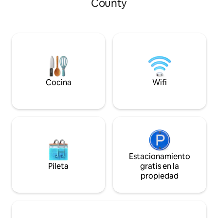
County
totalmente privada. El edificio se renovó
huéspedes extran
por completo. Todo, desde la plomería,
apto para☆ niños 
los electrodomésticos, los muebles y los
Shikoku y Marugame Instalac
accesorios, es completamente nuevo ✨
Alquiler de una ca
Mientras disfrutás del ambiente de una
personas (3 dormit
casa japonesa tradicional Puedes tener
aparcamiento Wi-Fi
una estadía agradable ● Traé tus
gratuito 2 aseos/1 baño U
propios ingredientes. ● Como opción,
Estación de Maru
podemos proporcionar un set de
en coche, aeropu
Cocina
Wifi
ingredientes locales (para sukiyaki,
unos 40 minutos e
shabu-shabu o parrilla irori). ● Un regalo
(autopista) a uno
de arroz de la prefectura de Kagawa
Zentsuji IC (autop
(cocinalo en una parrilla kamado y
en coche · Conven
disfrutalo) ● Zona de parrilla al aire libre
Hello Marugame, a
(¥5000), se acepta pago con código QR
Castillo de Marug
(El uso de las instalaciones interiores es
en coche Leomawo
gratuito.) — ◆Acceso◆ A 1 minuto en
en coche Museo d
Estacionamiento
auto de la estación Kotoden Takinomiya
Chusen-en, a unos
Pileta
gratis en la
El intercambio del lago Fuchu está a 7
Seto Ohashi, a un
propiedad
minutos en auto A 20 minutos en auto
coche Chichu-ga-
del aeropuerto de Takamatsu. Ruta
coche Zenho-Tsuho
nacional 32 a uno al sur 80 m También
en coche 29 minut
está cerca de un gran centro comercial
Santuario de Kotoh
✨ — ◆Direcciones◆ Estación de 400 m
ciudad de Takamat