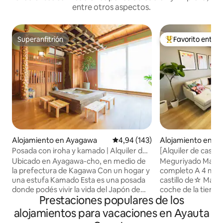
entre otros aspectos.
Superanfitrión
Favorito entre
Superanfitrión
Favorito entre l
Alojamiento en Ayagawa
Calificación promedio: 4,94 de 5
4,94 (143)
Alojamiento en 
Posada con iroha y kamado | Alquiler de
[Alquiler de casa u
alojamiento completo | Experiencias
dormitorios / hast
Ubicado en Ayagawa-cho, en medio de
Meguriyado Marugame ☆A
tradicionales japonesas
estacionamiento pa
la prefectura de Kagawa Con un hogar y
completo A 4 minu
elegante y limpia
una estufa Kamado Esta es una posada
castillo de☆ Mar
donde podés vivir la vida del Japón de
coche de la tiend
Prestaciones populares de los
antaño 🇯🇵 Quedarme en una posada
Marugame A 5 min
es lo que hago.✨ Ofrecemos una
centro de la ciu
alojamientos para vacaciones en Ayauta
experiencia de alojamiento de lujo y
habitaciones ☆Fam