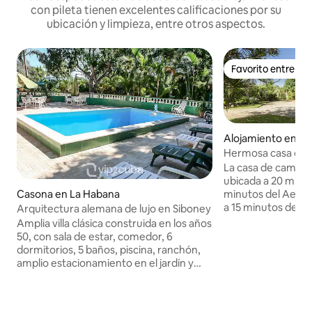
con pileta tienen excelentes calificaciones por su
ubicación y limpieza, entre otros aspectos.
Favorito entre h
Favorito entre h
Alojamiento en C
Hermosa casa de 
Habana.
La casa de campo 
ubicada a 20 minu
Casona en La Habana
minutos del Aerop
a 15 minutos del P
Arquitectura alemana de lujo en Siboney
casa disponible en
Amplia villa clásica construida en los años
m2 rodeada de he
50, con sala de estar, comedor, 6
nuestra experienc
dormitorios, 5 baños, piscina, ranchón,
parte de nuestra 
amplio estacionamiento en el jardín y
proporcionarte asi
personal de limpieza. Una casa con una
podemos trabajar 
arquitectura típica alemana donde el
programa. Si buscas
componente histórico está presente en