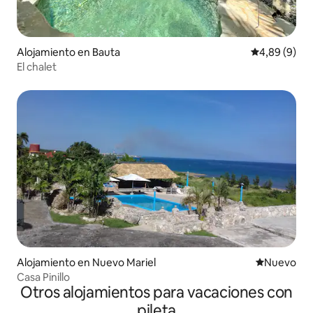
Alojamiento en Bauta
Calificación
4,89 (9)
El chalet
Alojamiento en Nuevo Mariel
Lugar nuevo
Nuevo
Casa Pinillo
Otros alojamientos para vacaciones con
pileta