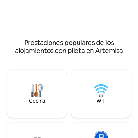
combinación de es
cada uno de sus espacios. Su creación se
servicio como base
remonta a los años 1950 para el Sr. Otto
Casa Campo es el 
Blumes Sánchez, plantación de azúcar y
propietario de una fábrica. Tiene un área
total de 3000 m2, dormitorios grandes,
amplias salas de estar, comedor, piscina,
jardines con árboles tropicales.
Prestaciones populares de los
alojamientos con pileta en Artemisa
Cocina
Wifi