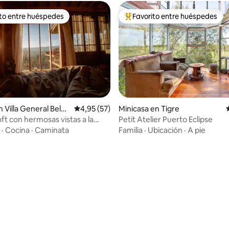
ito entre huéspedes
Favorito entre huéspedes
 entre los huéspedes más destacados
Favorito entre los huéspedes 
 4,94 de 5. 51 evaluaciones
 Villa General Belgr
Calificación promedio: 4,95 de 5. 57 evaluac
4,95 (57)
Minicasa en Tigre
ft con hermosas vistas a la
Petit Atelier Puerto Eclipse
·
Cocina
·
Caminata
Familia
·
Ubicación
·
A pie