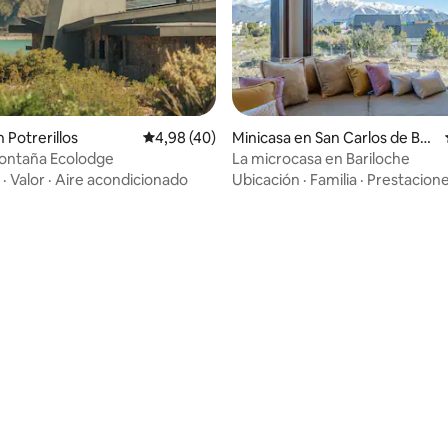
 Potrerillos
Calificación promedio: 4,98 de 5. 40 evaluac
4,98 (40)
Minicasa en San Carlos de Bari
loche
Montaña Ecolodge
La microcasa en Bariloche
·
Valor
·
Aire acondicionado
Ubicación
·
Familia
·
Prestacion
 4,98 de 5. 45 evaluaciones