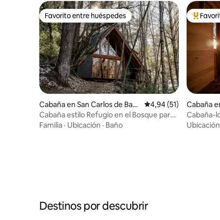
Favorito entre huéspedes
Favor
Favorito entre huéspedes
Favorito
Cabaña en San Carlos de Baril
Calificación promedio:
4,94 (51)
Cabaña en
oche
ano
Cabaña estilo Refugio en el Bosque para
Cabaña-lo
Parejas
Sierras
Familia
·
Ubicación
·
Baño
Ubicación
Destinos por descubrir