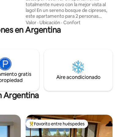
rly
totalmente nuevo con la mejor vista al
lago! En un sereno bosque de cipreses,
 and the
este apartamento para 2 personas
ofrece vistas incomparables al Cerro
Valor
·
Ubicación
·
Confort
ones en Argentina
Catedral y Lago Gutiérrez. Disfrute de la
tranquilidad lejos del centro, pero con
fácil acceso al aeropuerto, downtown y al
mayor centro de esquí. Vive la esencia de
la Patagonia, donde la belleza de natural
es protagonista. 🖥️ ¡Streaming gratuito!
💌 Tenemos más unidades. ¡Escribinos! ⭐
Top Airbnb de Bariloche
amiento gratis
Aire acondicionado
 propiedad
n Argentina
Favorito entre huéspedes
más destacados
Favorito entre los huéspedes más destacados