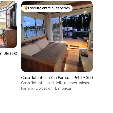
Favorito entre huéspedes
más destacados
Favorito entre los huéspedes más destacados
iones
Calificación promedio: 4,96 de 5. 98 evaluaciones
4,96 (98)
Casa flotante en San Fernan
Calificación promedio:
4,99 (69)
do
Casa flotante en el delta noches únicas
en el río
Familia
·
Ubicación
·
Limpieza