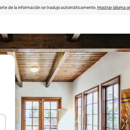
arte de la información se tradujo automáticamente. 
Mostrar idioma or
on las teclas de flecha hacia arriba y hacia abajo o explorá deslizando