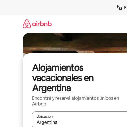
Ir
P
al
contenido
Alojamientos
vacacionales en
Argentina
Encontrá y reservá alojamientos únicos en
Airbnb
Ubicación
Cuando los resultados estén disponibles, navegá c