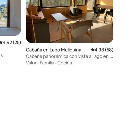
iones
Calificación promedio: 4,92 de 5. 25 evaluaciones
4,92 (25)
Cabaña en Lago Meliquina
Calificación promedio:
4,98 (58)
es
Cabaña panorámica con vista al lago en el
bosque
Valor
·
Familia
·
Cocina