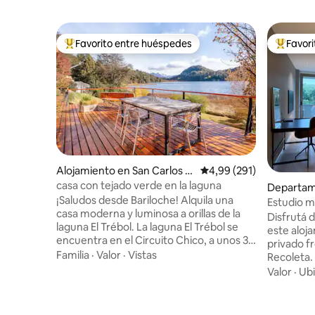
Favorito entre huéspedes
Favor
Favorito entre los huéspedes más destacados
Favorito
Alojamiento en San Carlos d
Calificación promedio: 
4,99 (291)
e Bariloche
casa con tejado verde en la laguna
Departam
¡Saludos desde Bariloche! Alquila una
res
Estudio m
casa moderna y luminosa a orillas de la
parques y
Disfrutá 
laguna El Trébol. La laguna El Trébol se
este aloj
encuentra en el Circuito Chico, a unos 30
privado f
minutos en coche del centro de
Familia
·
Valor
·
Vistas
Recoleta.
Bariloche. Cuando te encuentres en el
espacio a
Valor
·
Ubi
Circuito Chico, estarás a pocos
Moderno, 
kilómetros de lugares de increíble
reciente
belleza: - Distancia desde Cerro
materiales