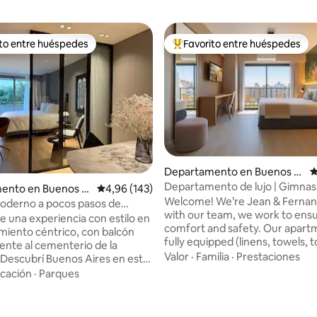
ito entre huéspedes
Favorito entre huéspedes
 entre los huéspedes más destacados
Favorito entre los huéspedes 
4,99 de 5. 291 evaluaciones
Departamento en Buenos Ai
C
res
Departamento de lujo | Gimnas
ento en Buenos Ai
Calificación promedio: 4,96 de 5. 143 evaluac
4,96 (143)
cowork | Centro de BA Obelisc
Welcome! We’re Jean & Fernan
oderno a pocos pasos de
with our team, we work to ens
 cultura
de una experiencia con estilo en
comfort and safety. Our apartments are
amiento céntrico, con balcón
fully equipped (linens, towels, to
rente al cementerio de la
etc). We have prime locations in Palermo,
Valor
·
Familia
·
Prestaciones
 Descubrí Buenos Aires en este
Recoleta, Puerto Madero, and 
cogedor y de carácter único.
cación
·
Parques
Obelisk. Check-in starts at 1 PM and
seguro y confortable
Check-out is until 11 AM. To help with
mente decorado a nuevo con
your flight schedule, we offer f
 de primerísima calidad. La