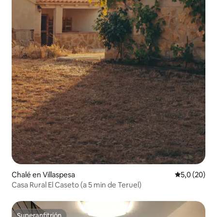
Chalé en Villaspesa
Calificación
5,0 (20)
Casa Rural El Caseto (a 5 min de Teruel)
Superanfitrión