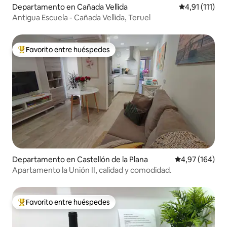
Departamento en Cañada Vellida
Calificación p
4,91 (111)
Antigua Escuela - Cañada Vellida, Teruel
Favorito entre huéspedes
Favorito entre los huéspedes más destacados
Departamento en Castellón de la Plana
Calificación pr
4,97 (164)
Apartamento la Unión II, calidad y comodidad.
Favorito entre huéspedes
Favorito entre los huéspedes más destacados