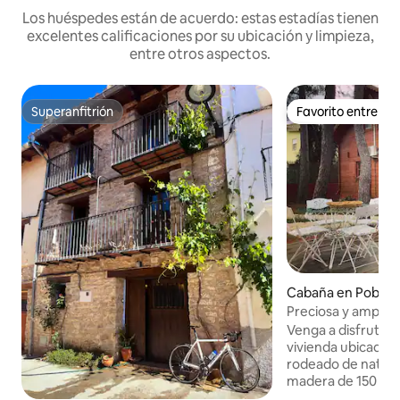
Los huéspedes están de acuerdo: estas estadías tienen
excelentes calificaciones por su ubicación y limpieza,
entre otros aspectos.
Superanfitrión
Favorito entre h
Superanfitrión
Favorito entre h
Cabaña en Pobla 
Preciosa y amplia
Venga a disfrutar 
vivienda ubicada u
rodeado de natura
madera de 150 m² 
parcela de 1032 metros en 