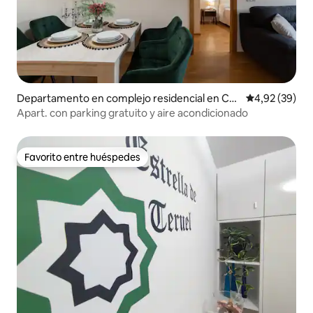
Departamento en complejo residencial en Cas
Calificación p
4,92 (39)
tellón de la Plana
Apart. con parking gratuito y aire acondicionado
Favorito entre huéspedes
Favorito entre huéspedes