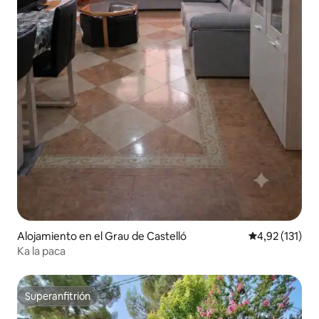
Alojamiento en el Grau de Castelló
Calificación p
4,92 (131)
Ka la paca
Superanfitrión
Superanfitrión