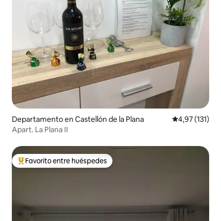
Departamento en Castellón de la Plana
Calificación p
4,97 (131)
Apart. La Plana II
Favorito entre huéspedes
Favorito entre los huéspedes más destacados