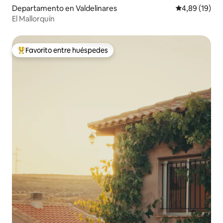
Departamento en Valdelinares
Calificación 
4,89 (19)
El Mallorquín
Favorito entre huéspedes
Favorito entre los huéspedes más destacados