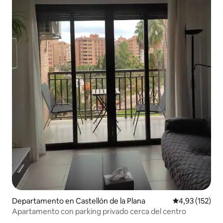
Departamento en Castellón de la Plana
Calificación p
4,93 (152)
Apartamento con parking privado cerca del centro