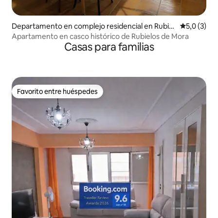
Departamento en complejo residencial en Rubiel
Calificació
5,0 (3)
os de Mora
Apartamento en casco histórico de Rubielos de Mora
Casas para familias
Favorito entre huéspedes
Favorito entre huéspedes