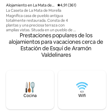
Tornesa, Castellón
Alojamiento en La Mata de
Calificación promedio: 4,91 de 5
4,91 (361)
cámara a la entrada. S
Morella
La Caseta de La Mata de Morella
Decreto 933/2021, 
Magnífica casa de pueblo antigua
datos obligatorios
totalmente restaurada. Consta de 4
mismo, la obligatori
plantas y una preciosa terraza con
solicitar los mis
amplias vistas. Situada en un pueblo de la
estos sean correct
Prestaciones populares de los
edad media encantador y
inconveniente par
extremadamente tranquilo. Patio
alojamientos para vacaciones cerca de
pueden no reserva
exterior con barbacoa. Cientos de
Estación de Esquí de Aramón
kilómetros para disfrutar en bicicleta de
carretera o montaña. Comarca rica en
Valdelinares
historia y gastronomía. En verano
podréis disfrutar de la piscina municipal,
que está a solo 3 minutos de la casa, o ir
al río a bañaros. El lugar ideal para
descansar lejos de la ciudad.
Cocina
Wifi