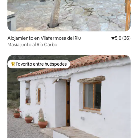
Alojamiento en Vilafermosa del Riu
Calificación
5,0 (36)
Masía junto al Río Carbo
Favorito entre huéspedes
Favorito entre los huéspedes más destacados