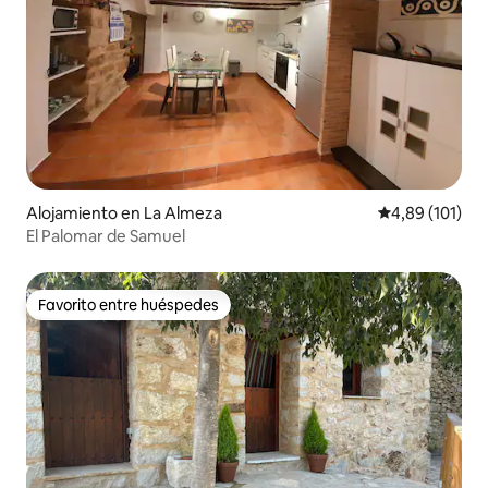
Alojamiento en La Almeza
Calificación p
4,89 (101)
El Palomar de Samuel
Favorito entre huéspedes
Favorito entre huéspedes