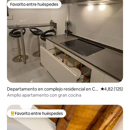
Favorito entre huéspedes
Favorito entre huéspedes
Departamento en complejo residencial en Ca
Calificación p
4,82 (125)
stellón de la Plana
Amplio apartamento con gran cocina
Favorito entre huéspedes
Favorito entre los huéspedes más destacados