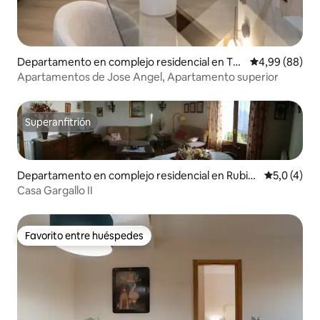
Departamento en complejo residencial en Ter
Calificación p
4,99 (88)
uel
Apartamentos de Jose Angel, Apartamento superior
Superanfitrión
Superanfitrión
Departamento en complejo residencial en Rubiel
Calificació
5,0 (4)
os de Mora
Casa Gargallo II
Favorito entre huéspedes
Favorito entre huéspedes