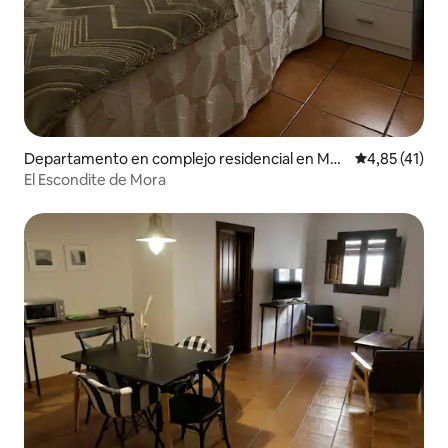
Departamento en complejo residencial en Mor
Calificación 
4,85 (41)
a de Rubielos
El Escondite de Mora