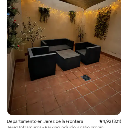
Departamento en Jerez de la Frontera
Calificación p
4,92 (321)
Jerez Intramuros - Parking incluido y patio propio