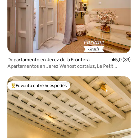
Departamento en Jerez de la Frontera
Calificación
5,0 (33)
Apartamentos en Jerez Wehost costaluz, Le Petit...
Favorito entre huéspedes
Favorito entre los huéspedes más destacados