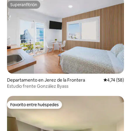
Superanfitrión
Superanfitrión
Departamento en Jerez de la Frontera
Calificación 
4,74 (58)
Estudio frente González Byass
Favorito entre huéspedes
Favorito entre huéspedes