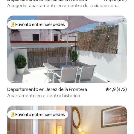
Acogedor apartamento en el centro de la ciudad con
garaje.
Favorito entre huéspedes
Favorito entre los huéspedes más destacados
Departamento en Jerez de la Frontera
Calificación 
4,9 (472)
Apartamento en el centro histórico
Favorito entre huéspedes
Favorito entre los huéspedes más destacados