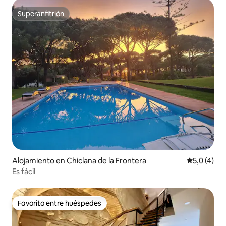
Superanfitrión
Superanfitrión
Alojamiento en Chiclana de la Frontera
Calificació
5,0 (4)
Es fácil
Favorito entre huéspedes
Favorito entre huéspedes