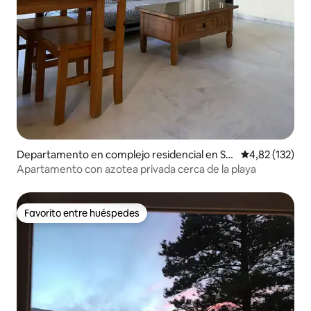
Departamento en complejo residencial en Sa
Calificación p
4,82 (132)
nlúcar de Barrameda
Apartamento con azotea privada cerca de la playa
Favorito entre huéspedes
Favorito entre huéspedes