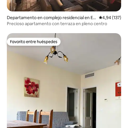
Departamento en complejo residencial en El
Calificación p
4,94 (137)
Puerto de Santa María
Precioso apartamento con terraza en pleno centro
Favorito entre huéspedes
Favorito entre huéspedes