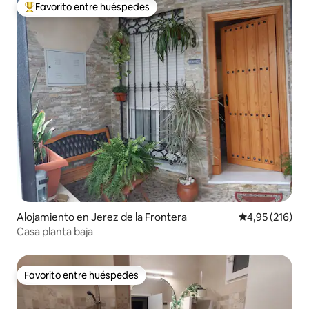
Favorito entre huéspedes
Favorito entre los huéspedes más destacados
Alojamiento en Jerez de la Frontera
Calificación p
4,95 (216)
Casa planta baja
Favorito entre huéspedes
Favorito entre huéspedes