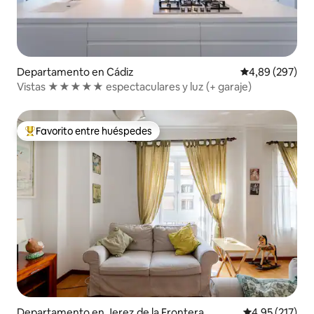
Departamento en Cádiz
Calificación pr
4,89 (297)
Vistas ★★★★★ espectaculares y luz (+ garaje)
Favorito entre huéspedes
Favorito entre los huéspedes más destacados
Departamento en Jerez de la Frontera
Calificación p
4,95 (217)