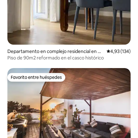
Departamento en complejo residencial en Cá
Calificación p
4,93 (134)
diz
Piso de 90m2 reformado en el casco histórico
Favorito entre huéspedes
Favorito entre huéspedes