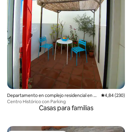
Departamento en complejo residencial en El
Calificación pr
4,84 (230)
Puerto de Santa María
Centro Histórico con Parking
Casas para familias