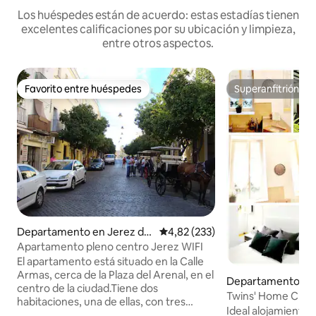
Los huéspedes están de acuerdo: estas estadías tienen
excelentes calificaciones por su ubicación y limpieza,
entre otros aspectos.
Favorito entre huéspedes
Superanfitrión
Favorito entre huéspedes
Superanfitrión
Departamento en Jerez de
Calificación promedio: 4,82 de 5
4,82 (233)
la Frontera
Apartamento pleno centro Jerez WIFI
El apartamento está situado en la Calle
Armas, cerca de la Plaza del Arenal, en el
Departamento en
centro de la ciudad.Tiene dos
residencial en Jere
Twins' Home Chanc
habitaciones, una de ellas, con tres
ontera
Cádiz, wifi
Ideal alojamiento 
camas, y la otra con tres, un baño, una