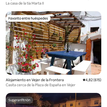
La casa de la tía Marta II
Favorito entre huéspedes
Favorito entre huéspedes
Alojamiento en Vejer de la Frontera
Calificación p
4,82 (615)
Casita cerca de la Plaza de España en Vejer
Superanfitrión
Superanfitrión