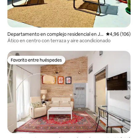
Departamento en complejo residencial en Je
Calificación pr
4,96 (106)
rez de la Frontera
Ático en centro con terraza y aire acondicionado
Favorito entre huéspedes
Favorito entre huéspedes