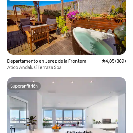
Departamento en Jerez de la Frontera
Calificación pr
4,85 (389)
Ático Andalusí Terraza Spa
Superanfitrión
Superanfitrión