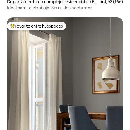
Departamento en complejo residencial en El
Calificación pr
4,93 (166)
Puerto de Santa María
Ideal para teletrabajo. Sin ruidos nocturnos.
Favorito entre huéspedes
Favorito entre los huéspedes más destacados