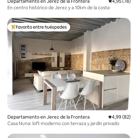
Departamento en Jerez de la Frontera
Calificación p
4,95 (78)
En centro histórico de Jerez y a 10km de la costa
Favorito entre huéspedes
Favorito entre los huéspedes más destacados
Departamento en Jerez de la Frontera
Calificación p
4,99 (82)
Casa Nuna: loft moderno con terraza y jardín privado