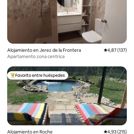
Alojamiento en Jerez de la Frontera
Calificación p
4,87 (137)
Apartamento zona centrica
Favorito entre huéspedes
Favorito entre los huéspedes más destacados
Alojamiento en Roche
Calificación p
4,93 (215)