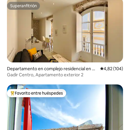
Superanfitrión
Superanfitrión
Departamento en complejo residencial en Cá
Calificación pr
4,82 (104)
diz
Gadir Centro, Apartamento exterior 2
Favorito entre huéspedes
Favorito entre los huéspedes más destacados