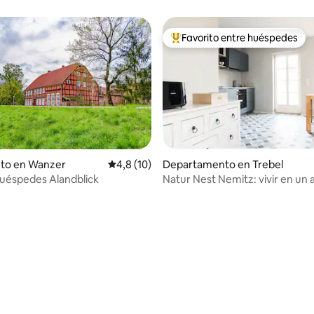
Self-Check-in
Favorito entre huéspedes
Favorito entre los huéspedes 
nto en Wanzer
Calificación promedio: 4,8 de 5. 10 evaluac
4,8 (10)
Departamento en Trebel
uéspedes Alandblick
Natur Nest Nemitz: vivir en un 
establo
io: 5 de 5. 63 evaluaciones