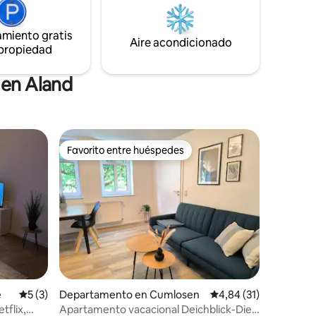
Restaurante en el lugar. Tiendas, cine,
cicletas
restaurantes, torre de escalada, torre de
amiento gratis
buceo, piscina cubierta a 6 km de
Aire acondicionado
 propiedad
distancia.
 en Aland
Favorito entre huéspedes
Favorito entre huéspedes
iones
e
Calificación promedio: 5 de 5. 3 evaluaciones
5 (3)
Departamento en Cumlosen
Calificación promedio:
4,84 (31)
tflix,
Apartamento vacacional Deichblick-Die