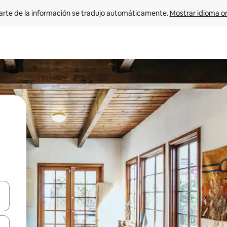
arte de la información se tradujo automáticamente. 
Mostrar idioma or
on las teclas de flecha hacia arriba y hacia abajo o explorá deslizando