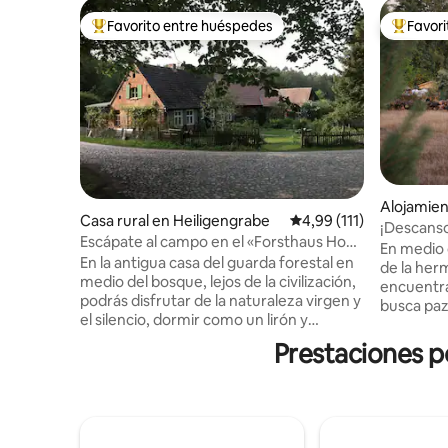
Favorito entre huéspedes
Favor
Favorito entre los huéspedes más destacados
Favorito
Alojamie
Casa rural en Heiligengrabe
Calificación promedio: 
4,99 (111)
¡Descanso
Escápate al campo en el «Forsthaus Hohe
sauna!
En medio 
Heide»
En la antigua casa del guarda forestal en
de la her
medio del bosque, lejos de la civilización,
encuentra 
podrás disfrutar de la naturaleza virgen y
busca paz 
el silencio, dormir como un lirón y
y valora l
recargar las pilas. ¡Vacaciones rurales en
lugar corr
Prestaciones p
estado puro! Salgas de la casa y estarás
entramad
en medio de la naturaleza. Recoge
establo, 
hierbas silvestres, bayas y setas justo en
naturales 
la puerta de tu casa o saluda a los
yeso de ar
conejos, ciervos, tejones y otros
de leña g