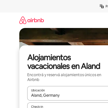
Ir
P
al
contenido
Alojamientos
vacacionales en Aland
Encontrá y reservá alojamientos únicos en
Airbnb
Ubicación
Cuando los resultados estén disponibles, navegá c
Check-in