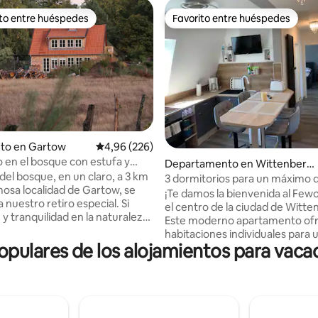
ito entre huéspedes
Favorito entre huéspedes
 entre los huéspedes más destacados
Favorito entre huéspedes
nto en Gartow
Calificación promedio: 4,96 de 5. 226 evaluac
4,96 (226)
4,99 de 5. 111 evaluaciones
 en el bosque con estufa y
Departamento en Wittenberg
del bosque, en un claro, a 3 km
e
3 dormitorios para un máximo 
mosa localidad de Gartow, se
personas
¡Te damos la bienvenida al Few
nuestro retiro especial. Si
el centro de la ciudad de Witte
y tranquilidad en la naturaleza
Este moderno apartamento ofr
o sencillo y lo bueno, está en el
habitaciones individuales para 
ecto. El antiguo edificio de
opulares de los alojamientos para vaca
máximo de seis huéspedes. Cu
o de madera, un antiguo
televisores, incluso en la cocina,
ha sido renovado con materiales
alta velocidad ofrecen entrete
de alta calidad y sostenibles. El
La cocina totalmente equipada
cilla en las paredes y la estufa
todo lo necesario. Se proporcionan
arantizan un excelente clima
jabón/champú y toallas. Hay