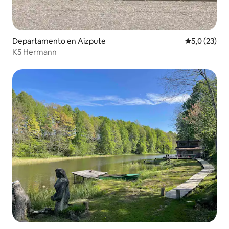
Departamento en Aizpute
Calificación
5,0 (23)
K5 Hermann