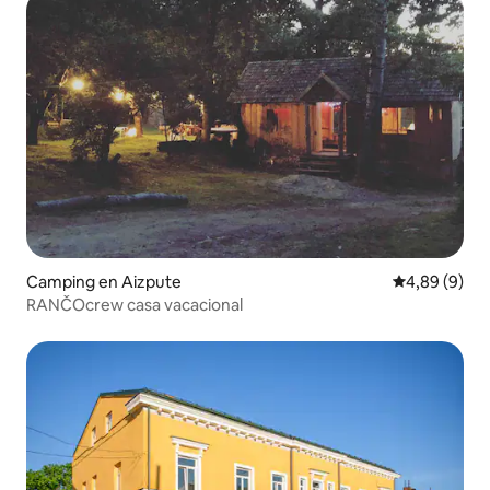
Camping en Aizpute
Calificación
4,89 (9)
RANČOcrew casa vacacional