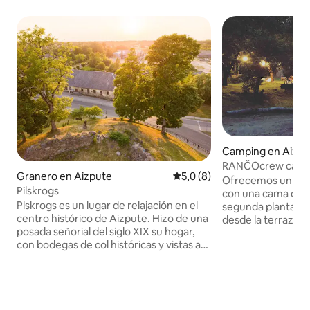
Camping en Aizpu
RANČOcrew casa v
Granero en Aizpute
Calificación promedio: 5,0 de
5,0 (8)
Ofrecemos un gra
Pilskrogs
con una cama de ti
Plskrogs es un lugar de relajación en el
segunda planta y u
centro histórico de Aizpute. Hizo de una
desde la terraza. 
posada señorial del siglo XIX su hogar,
Laža, donde podrá
con bodegas de col históricas y vistas a
refrescante y de 
las ruinas del castillo de la Orden Livona
placeres de la pesc
en Aizpute. Se dispone de un salón
posibilidad de alqu
grande (100 personas), un salón
románticas noches
pequeño (20 personas), un patio con
de la costa se pue