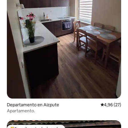
Departamento en Aizpute
Calificación p
4,96 (27)
Apartamento.