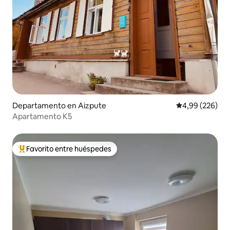
Departamento en Aizpute
Calificación pr
4,99 (226)
Apartamento K5
Favorito entre huéspedes
Favorito entre los huéspedes más destacados