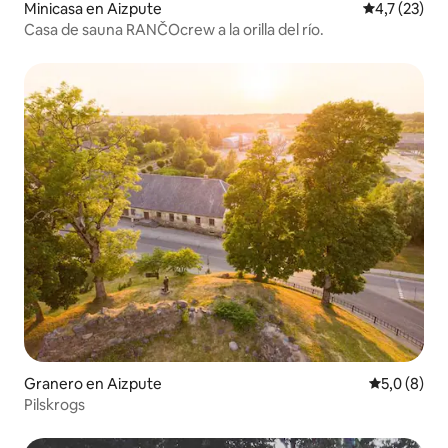
Minicasa en Aizpute
Calificación
4,7 (23)
Casa de sauna RANČOcrew a la orilla del río.
Granero en Aizpute
Calificació
5,0 (8)
Pilskrogs