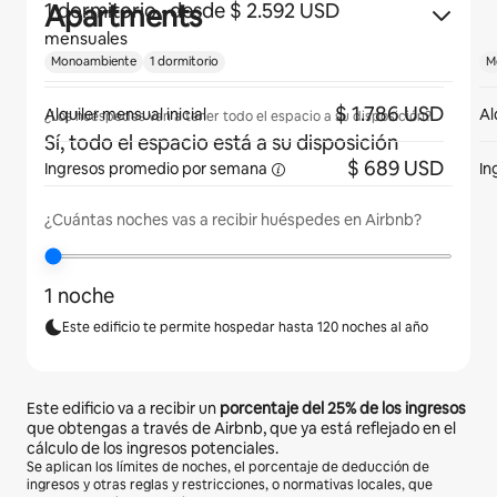
Apartments
1 dormitorio
· desde $ 2.592 USD
mensuales
Monoambiente
1 dormitorio
M
$ 1.786 USD
Alquiler mensual inicial
Al
¿Los huéspedes van a tener todo el espacio a su disposición?
Sí, todo el espacio está a su disposición
$ 689 USD
Ingresos promedio por
semana
In
¿Cuántas noches vas a recibir huéspedes en Airbnb?
1 noche
Este edificio te permite hospedar hasta 120 noches al año
Este edificio va a recibir un
porcentaje del
25%
de los ingresos
que obtengas a través de Airbnb, que ya está reflejado en el
cálculo de los ingresos potenciales.
Se aplican los límites de noches, el porcentaje de deducción de
ingresos y otras reglas y restricciones, o normativas locales, que