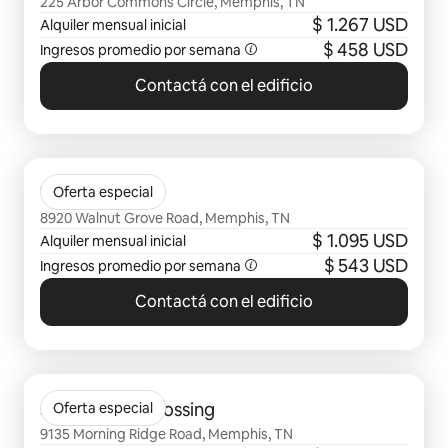
225 Arbor Commons Circle, Memphis, TN
$ 1.267 USD
Alquiler mensual inicial
$ 458 USD
Ingresos promedio por semana
Contactá con el edificio
Se muestran 0 de 0 elementos
Walnut Hill
Oferta especial
8920 Walnut Grove Road, Memphis, TN
$ 1.095 USD
Alquiler mensual inicial
$ 543 USD
Ingresos promedio por semana
Contactá con el edificio
Se muestran 0 de 0 elementos
Stonebridge Crossing
Oferta especial
9135 Morning Ridge Road, Memphis, TN