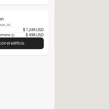
on
son, AL
$ 1.249 USD
$ 498 USD
semana
on el edificio