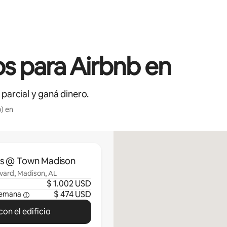
s para Airbnb en
 parcial y ganá dinero.
) en
ts @ Town Madison
vard, Madison, AL
$ 1.002 USD
$ 474 USD
semana
on el edificio