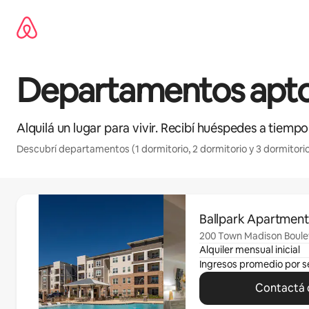
Ir
al
contenido
Departamentos apto
Alquilá un lugar para vivir. Recibí huéspedes a tiempo
Descubrí departamentos (1 dormitorio, 2 dormitorio y 3 dormitorio
Se muestran 0 de 0 elementos
Ballpark Apartmen
200 Town Madison Boule
Alquiler mensual inicial
Ingresos promedio por 
Contactá c