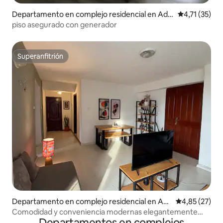
Departamento en complejo residencial en Addi
Calificación 
4,71 (35)
s Ababa
piso asegurado con generador
Superanfitrión
Superanfitrión
Departamento en complejo residencial en Ad
Calificación 
4,85 (27)
dis Ababa
Comodidad y conveniencia modernas elegantemente
Departamentos en complejos
equipadas