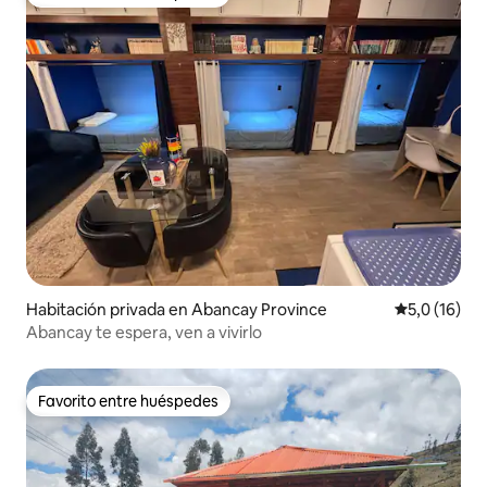
Favorito entre huéspedes
Habitación privada en Abancay Province
Calificación
5,0 (16)
Abancay te espera, ven a vivirlo
Favorito entre huéspedes
Favorito entre huéspedes