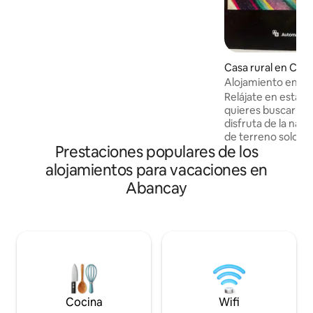
completamente equipada para preparar
tus comidas favoritas, cocina y
refrigerador. La sala es un espacio
cómodo para relajarte y un pequeño
patio adicional ideal para descansar al
Casa rural en Cuz
aire libre o para que tus mascotas
Alojamiento en Mo
puedan jugar, somos petfriendly y
Relájate en esta e
recibimos con gusto a tus amigos de
quieres buscar paz,
cuatro patas.
disfruta de la nat
de terreno solo pa
Prestaciones populares de los
replantea tus metas
Cerca encontrará
alojamientos para vacaciones en
atractivos turísti
Abancay
imponentes neva
Salkantay, la lagu
ruinas de choquec
de cóndores, entr
podrás disfrutar 
verás estrellas fug
estrellas!
Cocina
Wifi