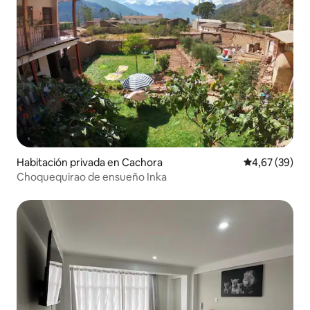
Habitación privada en Cachora
Calificación p
4,67 (39)
Choquequirao de ensueño Inka