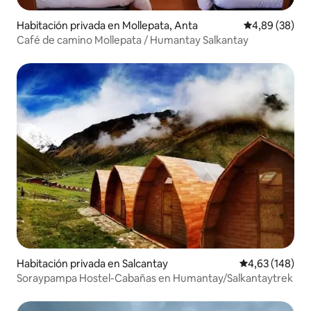
Habitación privada en Mollepata, Anta
Calificación p
4,89 (38)
Café de camino Mollepata / Humantay Salkantay
Habitación privada en Salcantay
Calificación pr
4,63 (148)
Soraypampa Hostel-Cabañas en Humantay/Salkantaytrek