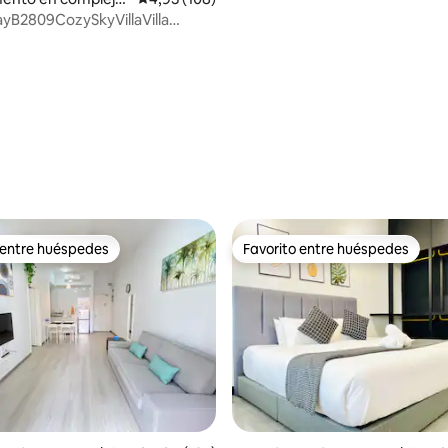
al en Malaca
yB2809CozySkyVillaVilla
on jacuzzi
 entre huéspedes
Favorito entre huéspedes
 entre huéspedes
Favorito entre huéspedes