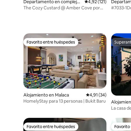
Departamento en complejo r
Calificación promedio: 
4,92 (121)
Departam
esidencial en Impression City
residenci
The Cozy Custard @ Amber Cove por
#7033-1D
Zenith Homestay
Melaka Ci
Favorito entre huéspedes
Superanf
Favorito entre huéspedes
Superanf
Alojamiento en Malaca
Calificación promedio:
4,91 (34)
HomelyStay para 13 personas | Bukit Baru
Alojamien
La casa d
privada d
Favorito entre huéspedes
Favorito
Favorito entre huéspedes
Favorito