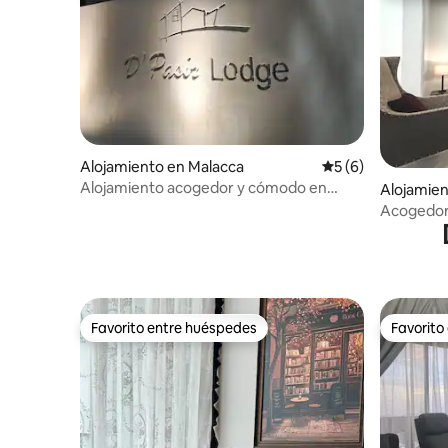
Alojamiento en Malacca
Calificación prome
5 (6)
Alojamiento acogedor y cómodo en
Alojamien
Melaka
Acogedor 
personas 
Jonker
Favorito entre huéspedes
Favorito
Favorito entre huéspedes
Favorito