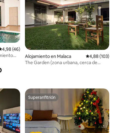
Calificación promedio: 4,98 de 5. 46 evaluaciones
4,98 (46)
amiento
iones
Alojamiento en Malaca
Calificación promedio: 
4,88 (103)
The Garden (zona urbana, cerca de
o
Jonker, se admiten mascotas)
Superanfitrión
Superanfitrión