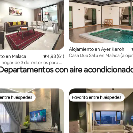
Alojamiento en Ayer Keroh
dio: 5 de 5. 6 evaluaciones
Casa Dua Satu en Malaca (aloj
to en Malaca
Calificación promedio: 4,93 de 5. 61 evaluac
4,93 (61)
familiar con pileta privada)
hogar de 3 dormitorios para 8
Departamentos con aire acondicionad
en The Prive Malacca, calle
 entre huéspedes
Favorito entre huéspedes
 entre huéspedes
Favorito entre huéspedes