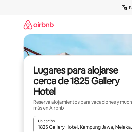
Ir
P
al
contenido
Lugares para alojarse
cerca de 1825 Gallery
Hotel
Reservá alojamientos para vacaciones y muc
más en Airbnb
Ubicación
Cuando los resultados estén disponibles, navegá c