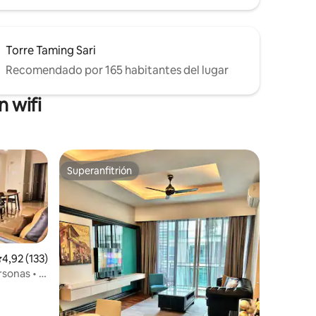
Torre Taming Sari
Recomendado por 165 habitantes del lugar
 wifi
Superanfitrión
Superanfitrión
alificación promedio: 4,92 de 5. 133 evaluaciones
4,92 (133)
sonas • 3
Street
iones