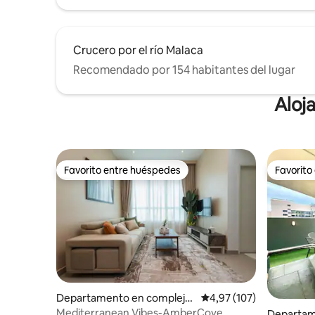
Crucero por el río Malaca
Recomendado por 154 habitantes del lugar
Aloj
Favorito entre huéspedes
Favorito
Favorito entre huéspedes
Favorito
Departamento en complejo
Calificación promedio: 
4,97 (107)
residencial en Impression Cit
Mediterranean Vibes-AmberCove
Departam