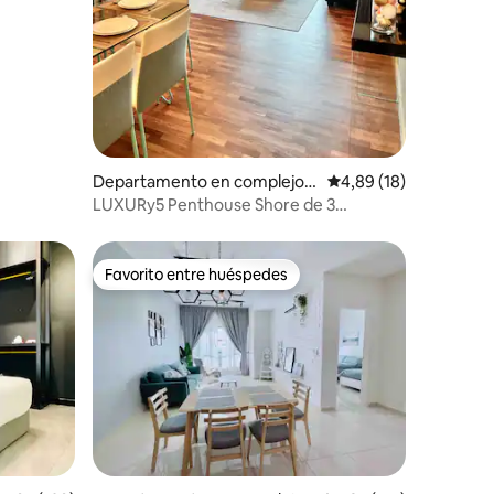
Departamento en complejo r
Calificación promedio:
4,89 (18)
esidencial en Malaca
LUXURy5 Penthouse Shore de 3
dormitorios Cama Super King para 6/9
personas
Favorito entre huéspedes
Favorito entre huéspedes