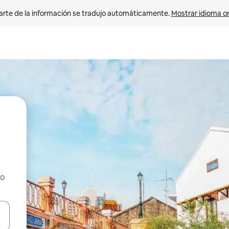
arte de la información se tradujo automáticamente. 
Mostrar idioma or
ho
on las teclas de flecha hacia arriba y hacia abajo o explorá deslizando