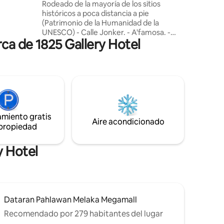
House con pileta, KTV y PS4
Rodeado de la mayoría de los sitios
• 1 cama
históricos a poca distancia a pie
silla
(Patrimonio de la Humanidad de la
UNESCO) - Calle Jonker. - A'famosa. -
a, cerca
ca de 1825 Gallery Hotel
Stadhuys, Iglesia de Cristo. - Torre del
s
reloj. - Iglesia de San Pedro. - Plaza del
 马六甲
Molino de Viento - Patrimonio de Baba
适高级的设
Nyoya - Crucero por el río - Pozo de
厅以及浴室及
Hang Li Poh - Cheng Hoon Teng - Museo
Marítimo - Taming Sari - Little India
¡Hardrock Cafe es otro punto a poca
distancia a pie! La calle Jonker está a solo
amiento gratis
10 minutos a pie. El mercado nocturno es
Aire acondicionado
 propiedad
de viernes a domingo (de 18:00 a 00:00
h).
y Hotel
Dataran Pahlawan Melaka Megamall
Recomendado por 279 habitantes del lugar