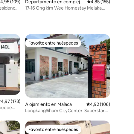
iones
alificación promedio: 4,95 de 5. 109 evaluaciones
4,95 (109)
Departamento en complejo
Calificación promedio: 
4,85 (155)
residencial en Malaca
Residence
17-16 Ong kim Wee Homestay Melaka
(cerca de Jonker)
Favorito entre huéspedes
más destacados
Favorito entre huéspedes
alificación promedio: 4,97 de 5. 173 evaluaciones
4,97 (173)
iones
Alojamiento en Malaca
Calificación promedio: 
4,92 (106)
 puede
LongkangSiham CityCenter-Superstar
et.
Homestay Malaca
Favorito entre huéspedes
más destacados
Favorito entre huéspedes