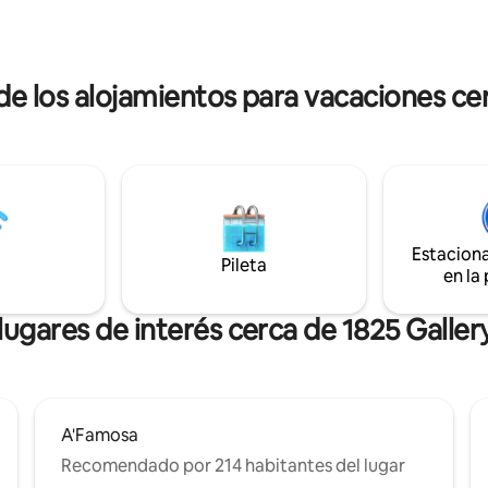
de la cintura en todos los paneles
cama con cama tamaño queen. 
tanas, para tu tranquilidad. Te
individual en la vida • Balcón con 
bienvenida a nuestra casa y a
exterior y mesa. - Sensación excepcional
Bukit Cina.
Situado en el corazón de Melak
de los alojamientos para vacaciones cer
de las atracciones turísticas y lo
famosos restaurantes de Melaka .
开放式家庭式套房(4人住) • 舒
计 • 附带阳台 • 设备完整 • 客
私人泳池 坐落在甲市中心,地理位置优越 -
旅游景点以及著名美食近
Estacion
Pileta
en la
lugares de interés cerca de 1825 Galler
A'Famosa
Recomendado por 214 habitantes del lugar