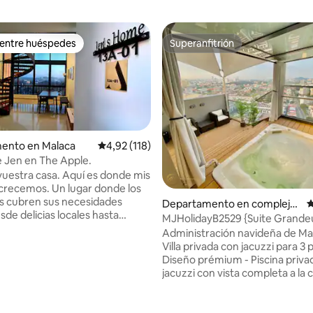
 entre huéspedes
Superanfitrión
 entre huéspedes
Superanfitrión
ento en Malaca
Calificación promedio: 4,92 de 5. 118 evaluac
4,92 (118)
e Jen en The Apple.
 casa. Aquí es donde mis
4,87 de 5. 269 evaluaciones
s. Un lugar donde los
s cubren sus necesidades
Departamento en complejo
C
esde delicias locales hasta
residencial en Malaca
MJHolidayB2529 {Suite Grande
es de ocio por Bukit Cina y
Jacuzzi privado
Administración navideña de Ma
dominicales en la iglesia de San
Villa privada con jacuzzi para 3 
Diseño prémium - Piscina priva
o que quieren tus hijos. La
jacuzzi con vista completa a la c
l parque infantil, los espacios
Piscina privada con bañera de
 el entorno seguro. En la casa
hidromasaje con solo agua a
stalamos rejillas de seguridad a
temperatura normal • Habitació